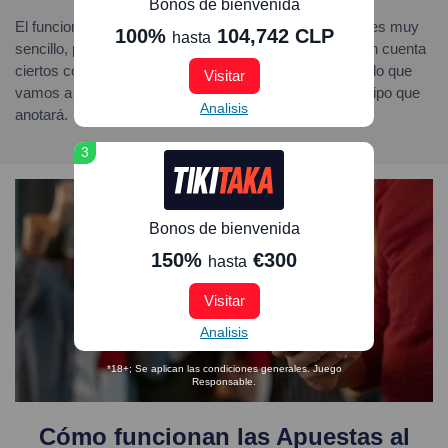
Bonos de bienvenida
El funcionamiento de este tipo de apuestas deportivas es muy
100%
104,742 CLP
hasta
sencillo, pero eso no quiere decir que no debas tener en cuenta
ciertos conceptos a la hora de invertir tu dinero, de modo que
Visitar
vamos a hacer un repaso a las Apuestas al Primer equipo que
Analisis
anotará.
3
Bonos de bienvenida
150%
€300
hasta
Visitar
Analisis
*18+; Se aplican las condiciones generales. Juego
Responsable.
Cómo funcionan las Apuestas al