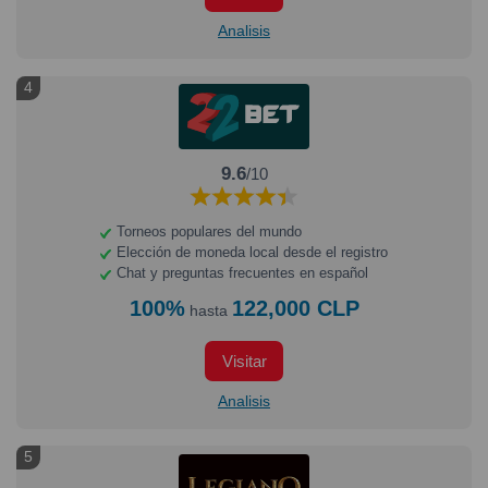
Analisis
4
9.6
/10
Torneos populares del mundo
Elección de moneda local desde el registro
Chat y preguntas frecuentes en español
100%
122,000 CLP
hasta
Visitar
Analisis
5