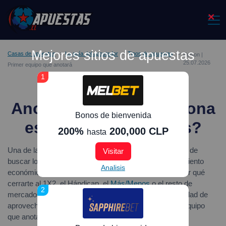
×
Mejores sitios de apuestas
Casas de apuestas
La guía del apostador
Tipos de apuestas
Edison |
25.07.2026
Primer equipo que anotará
1
Primer Equipo Que
Anotará | ¿Cómo funciona
Bonos de bienvenida
este tipo de apuestas?
200%
200,000 CLP
hasta
Una de las tareas principales a la hora de apostar es la de
Visitar
buscar los
mercados más utilizados
o que más rendimiento
Analisis
económico puedan generar. En todo caso, no tienes por qué
cerrarte al 1X2, el Hándicap, el
Más/Menos
o el resto de
2
mercados más utilizados, ya que perderías la oportunidad de
aprovechar otros tan recomendables como el Primer equipo
que anotará.