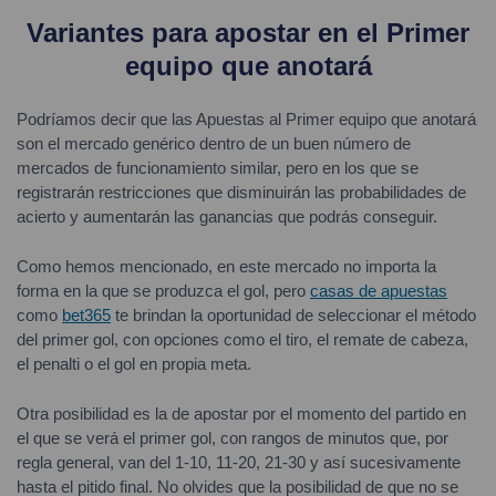
Variantes para apostar en el Primer
equipo que anotará
Podríamos decir que las Apuestas al Primer equipo que anotará
son el mercado genérico dentro de un buen número de
mercados de funcionamiento similar, pero en los que se
registrarán restricciones que disminuirán las probabilidades de
acierto y aumentarán las ganancias que podrás conseguir.
Como hemos mencionado, en este mercado no importa la
forma en la que se produzca el gol, pero
casas de apuestas
como
bet365
te brindan la oportunidad de seleccionar el método
del primer gol, con opciones como el tiro, el remate de cabeza,
el penalti o el gol en propia meta.
Otra posibilidad es la de apostar por el momento del partido en
el que se verá el primer gol, con rangos de minutos que, por
regla general, van del 1-10, 11-20, 21-30 y así sucesivamente
hasta el pitido final. No olvides que la posibilidad de que no se