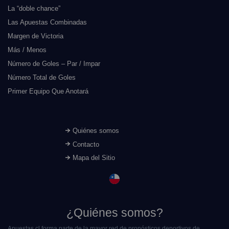
La “doble chance”
Las Apuestas Combinadas
Margen de Victoria
Más / Menos
Número de Goles – Par / Impar
Número Total de Goles
Primer Equipo Que Anotará
Quiénes somos
Contacto
Mapa del Sitio
¿Quiénes somos?
Apuestas.cl forma parte de la mayor red de pronósticos deportivos de