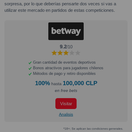
sorpresa, por lo que deberías pensarte dos veces si vas a
utilizar este mercado en partidos de estas competiciones.
9.2
/10
Gran cantidad de eventos deportivos
Bonos atractivos para jugadores chilenos
Métodos de pago y retiro disponibles
100%
100,000 CLP
hasta
en free bets
Visitar
Analisis
*18+; Se aplican las condiciones generales.