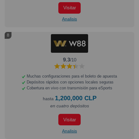
Visitar
Analisis
8
9.3
/10
Muchas configuraciones para el boleto de apuesta
Depósitos rápidos con opciones locales seguras
Cobertura en vivo con transmisión para eSports
1,200,000 CLP
hasta
en cuatro depósitos
Visitar
Analisis