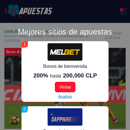
×
Mejores sitios de apuestas
Casas de apuestas
Serie A de Italia
Juan Partal |
Roma vs Juventus- Análisis, cuotas y resultados del partido –
11.05.2018
13/05/2018
1
Serie A de Italia
Bonos de bienvenida
200%
200,000 CLP
hasta
Visitar
Analisis
2