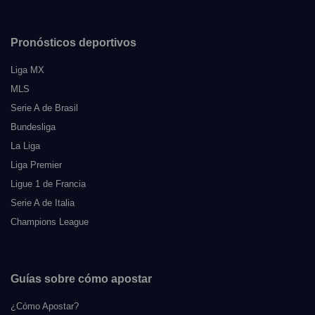
Pronósticos deportivos
Liga MX
MLS
Serie A de Brasil
Bundesliga
La Liga
Liga Premier
Ligue 1 de Francia
Serie A de Italia
Champions League
Guías sobre cómo apostar
¿Cómo Apostar?