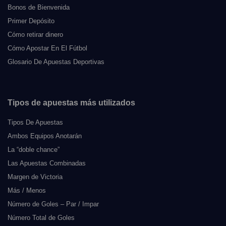
Bonos de Bienvenida
Primer Depósito
Cómo retirar dinero
Cómo Apostar En El Fútbol
Glosario De Apuestas Deportivas
Tipos de apuestas más utilizados
Tipos De Apuestas
Ambos Equipos Anotarán
La “doble chance”
Las Apuestas Combinadas
Margen de Victoria
Más / Menos
Número de Goles – Par / Impar
Número Total de Goles