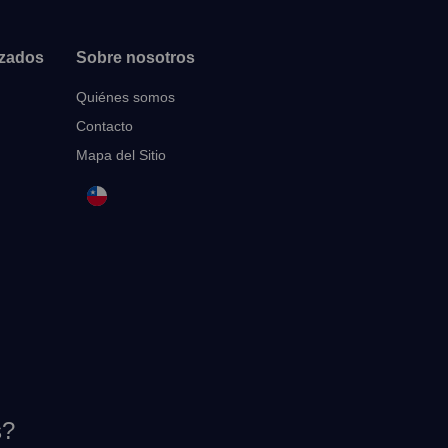
izados
Sobre nosotros
Quiénes somos
Contacto
Mapa del Sitio
s?