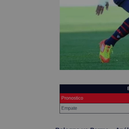
Pronostico
Empate