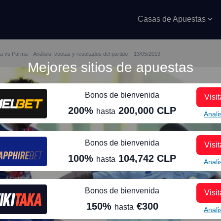
Casas de Apuestas
a vs Parma – Análisis, cuotas y resultados del partido – 13/05/2019
Mejores sitios de apuestas
Bonos de bienvenida
Visit
200%
200,000 CLP
hasta
Anali
Bonos de bienvenida
Visit
100%
104,742 CLP
hasta
Anali
Bonos de bienvenida
Visit
150%
€300
hasta
Anali