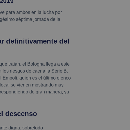
/2019
ave para ambos en la lucha por
rigésimo séptima jornada de la
r definitivamente del
ue traían, el Bologna llega a este
los riesgos de caer a la Serie B.
el Empoli, quien es el último elenco
e local se vienen mostrando muy
e respondiendo de gran manera, ya
el descenso
nte digna, sobretodo