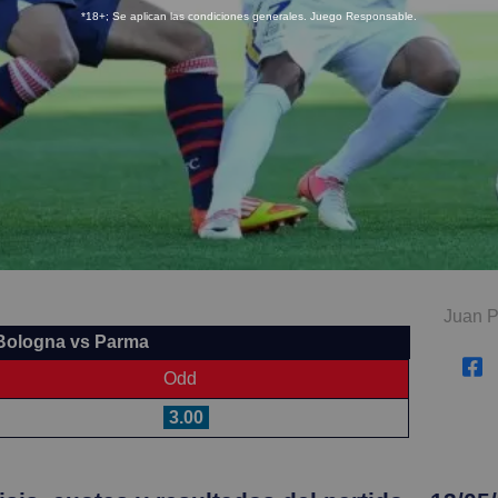
*18+; Se aplican las condiciones generales. Juego Responsable.
Juan P
Bologna vs Parma
Odd
3.00