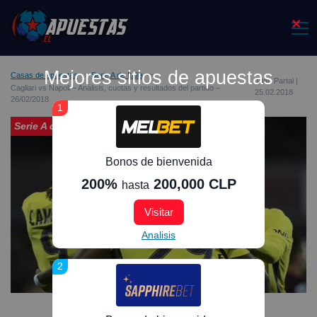
×
Mejores sitios de apuestas
Casas de apuestas
Serie A de Italia
Juan Partal |
Cagliari vs Napoli – Análisis, cuotas y resultados del partido –
25.02.2018
26/02/2018
1
Serie A de Italia
Bonos de bienvenida
200%
200,000 CLP
hasta
Visitar
Analisis
2