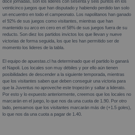
doce jornadas, son los lideres con sesenta y seis puntos en los
veinticinco juegos que han disputado y habiendo perdido tan solo
un encuentro en todo el campeonato. Los napolitanos han ganado
el 92% de sus juegos como visitantes, mientras que han
mantenido su arco en cero en el 58% de sus juegos fuera de su
reducto. Son diez los partidos invictos los que llevan y nueve
victorias de forma seguida, los que les han permitido ser de
momento los lideres de la tabla.
El equipo de apuestas.cl ha determinado que el partido lo ganará
el Napoli. Los locales son muy débiles y por ello aún tienen
posibilidades de descender a la siguiente temporada, mientras
que los visitantes saben que deben conseguir una victoria para
que la Juventus no aproveche este tropezón y saltar a liderato.
Por esto y lo expuesto anteriormente, creemos que los locales no
marcarán en el juego, lo que nos da una cuota de 1.90. Por otro
lado, pensamos que los visitantes marcarán más de (+1.5 goles),
lo que nos da una cuota a pagar de 1.40.