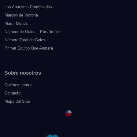
Las Apuestas Combinadas
Margen de Victoria
Más / Menos
Número de Goles – Par / Impar
Número Total de Goles
Primer Equipo Que Anotará
Sobre nosotros
Quiénes somos
Contacto
Mapa del Sitio