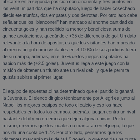
ubicarse en la segunda posición con cincuenta y tres puntos en
los veintiún partidos que ha disputado, luego de haber cosechado
diecisiete triunfos, dos empates y dos derrotas. Por otro lado cabe
señalar que los “bianconeri” han marcado al enorme cantidad de
cincuenta goles y han recibido la menor y beneficiosa suma de
quince anotaciones, quedándole +35 de diferencia de gol. Un dato
relevante a la hora de apostar, es que los visitantes han marcado
al menos un gol como visitantes en el 100% de sus partidos fuera
de su campo, además, en el 67% de los juegos disputados ha
habido más de (+2.5 goles). Juventus llega a este juego con la
misión de obtener un triunfo ante un rival débil y que le permita
quizás subirse al primer lugar.
El equipo de apuestas.cl ha determinado que el partido lo ganará
la Juventus. El elenco dirigido técnicamente por Allegri es junto al
Napoli los mejores equipos de todo el calcio y eso los hace
respetables en todos los campos, además, juegan contra un rival
bastante débil y no creemos que dejen alguna unidad. Por lo
mismo, creemos que los locales no marcarán en el juego, lo que
nos da una cuota de 1.72. Por otro lado, pensamos que los
visitantes marcarán más de (+1.5 goles), lo que nos da una cuota