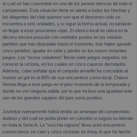
el cual se han convertido en uno de los peores elencos de todo el
campeonato. Esta situación tiene en alerta a todos los hinchas y
los dirigentes del club quienes ven que el descenso solo se
encuentra a seis unidades, y si sigue la forma actual, no tardarán
en llegar a esas posiciones rojas. El elenco local se ubica en la
décimo tercera posición con veintidós puntos en los veintiún
partidos que han disputado hasta el momento, tras haber ganado
cinco partidos, igualar en siete y perder en los nueve restantes
juegos. Los “asnos voladores” llevan siete juegos seguidos sin
conocer la victoria, en los cuales en cinco cayeron derrotados.
Además, cabe señalar que el conjunto amarillo ha concedido al
menos un gol en el 80% de sus encuentros como local. Chievo
Verona llega a este juego en el peor momento de la temporada y
donde no ven ninguna salida, por lo que incluso una igualdad ante
uno de los grandes equipos del país sería positivo.
Juventus nuevamente había tenido un arranque de campeonato
dudoso y del cual se podía poner en cuestión si seguía su liderato
en toda la Serie A. La “vecchia signora” lleva ocho encuentros
consecutivos sin caer y cinco victorias en línea, lo que ha hecho