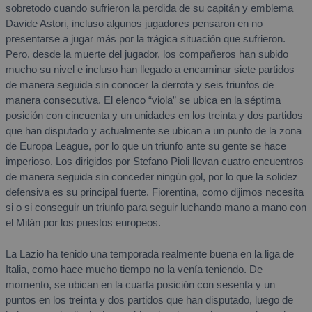
sobretodo cuando sufrieron la perdida de su capitán y emblema
Davide Astori, incluso algunos jugadores pensaron en no
presentarse a jugar más por la trágica situación que sufrieron.
Pero, desde la muerte del jugador, los compañeros han subido
mucho su nivel e incluso han llegado a encaminar siete partidos
de manera seguida sin conocer la derrota y seis triunfos de
manera consecutiva. El elenco “viola” se ubica en la séptima
posición con cincuenta y un unidades en los treinta y dos partidos
que han disputado y actualmente se ubican a un punto de la zona
de Europa League, por lo que un triunfo ante su gente se hace
imperioso. Los dirigidos por Stefano Pioli llevan cuatro encuentros
de manera seguida sin conceder ningún gol, por lo que la solidez
defensiva es su principal fuerte. Fiorentina, como dijimos necesita
si o si conseguir un triunfo para seguir luchando mano a mano con
el Milán por los puestos europeos.
La Lazio ha tenido una temporada realmente buena en la liga de
Italia, como hace mucho tiempo no la venía teniendo. De
momento, se ubican en la cuarta posición con sesenta y un
puntos en los treinta y dos partidos que han disputado, luego de