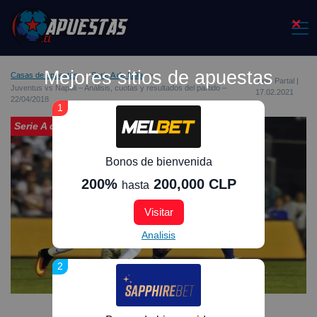
×
Mejores sitios de apuestas
Casas de apuestas
Serie A de Italia
Juan Partal |
Juventus vs Napoli – Análisis, cuotas y resultados del partido –
17.02.2021
22/04/2018
1
Serie A de Italia
Bonos de bienvenida
200%
200,000 CLP
hasta
Visitar
Analisis
2