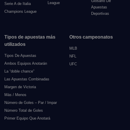
Glosario De
League
Serie A de Italia
Apuestas
Champions League
Deportivas
Tipos de apuestas más
Otros campeonatos
utilizados
MLB
Tipos De Apuestas
NFL
Ambos Equipos Anotarán
UFC
La “doble chance”
Las Apuestas Combinadas
Margen de Victoria
Más / Menos
Número de Goles – Par / Impar
Número Total de Goles
Primer Equipo Que Anotará