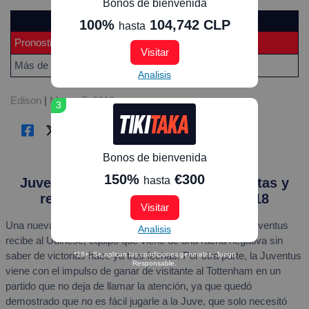
Bonos de bienvenida
Juventus vs Udinese
100%
104,742 CLP
hasta
Pronostico
Odd
Visitar
Más de 2.5 goles
1.80
Analisis
Edison
|
Marzo 7, 2018
3
Bonos de bienvenida
150%
€300
hasta
Juventus vs Udinese – Análisis, cuotas y
resultados del partido – 11/03/2018
Visitar
Una nueva fecha del fútbol italiano donde la poderosa Juventus
Analisis
recibe al Udinese, equipo que viene de una racha negativa sin
saber de victorias hace ya tres fechas. Por otra parte, la Juventus
*18+; Se aplican las condiciones generales. Juego
Responsable.
viene con el impulso de ganar de visitante al Tottenham en un
partido que no deja de llamar la atención, ya que quedó
demostrado que no es fácil jugarle a la Juve, que solo necesitó