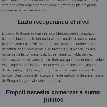
este año, está muy apretada y eso, siempre da pie a algunas
sorpresas en los resultados.
Lazio recuperando el nivel
El conjunto donde alguna vez jugó Marcelo Salas ha jugado
bastante bien en este torneo (a excepción de los dos últimos
partidos antes de la victoria frente al Frosinone, donde cayó
derrotada dos veces frente a la Juventus y el Napoli, los dos
punteros de la competencia). Su rendimiento habla de diez
victorias, cinco empates y siete derrotas que mantienen al equipo
en la séptima posición de la Serie A con 35 unidades, justo detrás
del Atalanta y la Roma que mantienen la misma cantidad de
puntos. Una victoria de la Lazio en este partido, lo dejará en zona
de Europa League, al menos por ahora.
Empoli necesita comenzar a sumar
puntos