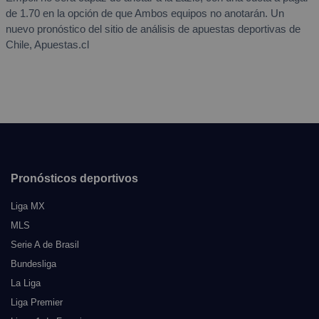
de 1.70 en la opción de que Ambos equipos no anotarán. Un
nuevo pronóstico del sitio de análisis de apuestas deportivas de
Chile, Apuestas.cl
Pronósticos deportivos
Liga MX
MLS
Serie A de Brasil
Bundesliga
La Liga
Liga Premier