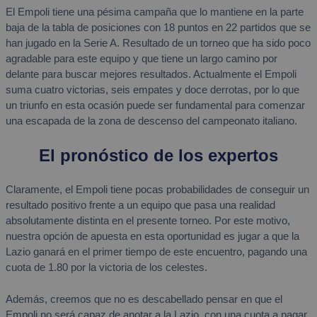
El Empoli tiene una pésima campaña que lo mantiene en la parte
baja de la tabla de posiciones con 18 puntos en 22 partidos que se
han jugado en la Serie A. Resultado de un torneo que ha sido poco
agradable para este equipo y que tiene un largo camino por
delante para buscar mejores resultados. Actualmente el Empoli
suma cuatro victorias, seis empates y doce derrotas, por lo que
un triunfo en esta ocasión puede ser fundamental para comenzar
una escapada de la zona de descenso del campeonato italiano.
El pronóstico de los expertos
Claramente, el Empoli tiene pocas probabilidades de conseguir un
resultado positivo frente a un equipo que pasa una realidad
absolutamente distinta en el presente torneo. Por este motivo,
nuestra opción de apuesta en esta oportunidad es jugar a que la
Lazio ganará en el primer tiempo de este encuentro, pagando una
cuota de 1.80 por la victoria de los celestes.
Además, creemos que no es descabellado pensar en que el
Empoli no será capaz de anotar a la Lazio, con una cuota a pagar