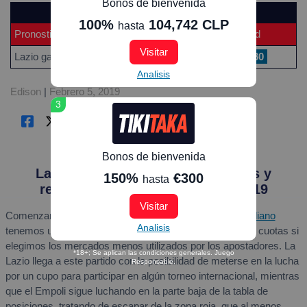
Bonos de bienvenida
Lazio vs Empoli
100%
104,742 CLP
hasta
Pronostico
Odd
Visitar
Lazio ganará primer tiempo
1.80
Analisis
Edison
|
Febrero 5, 2019
3
Bonos de bienvenida
Lazio vs Empoli – Análisis, cuotas y
150%
€300
hasta
resultados del partido – 07/02/2019
Visitar
Comenzando una nueva fecha del apasionante
fútbol italiano
Analisis
tenemos un partido que nos podrá entregar muy buenas cuotas si
elegimos los mercados menos utilizados por los apostadores. La
*18+; Se aplican las condiciones generales. Juego
Lazio llega a este partido con la posibilidad de meterse en la lucha
Responsable.
por un cupo para participar en algún torneo internacional, mientras
que el Empoli sigue luchando en la parte baja de la tabla de
posiciones, tratando de escapar de la zona roja, que al menos