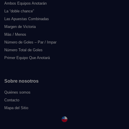
Ambos Equipos Anotarán
La “doble chance”
Las Apuestas Combinadas
Margen de Victoria
Más / Menos
Número de Goles – Par / Impar
Número Total de Goles
Primer Equipo Que Anotará
Sobre nosotros
Quiénes somos
Contacto
Mapa del Sitio