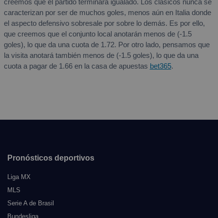
creemos que el partido terminará igualado. Los clásicos nunca se
caracterizan por ser de muchos goles, menos aún en Italia donde
el aspecto defensivo sobresale por sobre lo demás. Es por ello,
que creemos que el conjunto local anotarán menos de (-1.5
goles), lo que da una cuota de 1.72. Por otro lado, pensamos que
la visita anotará también menos de (-1.5 goles), lo que da una
cuota a pagar de 1.66 en la casa de apuestas
bet365
.
Pronósticos deportivos
Liga MX
MLS
Serie A de Brasil
Bundesliga