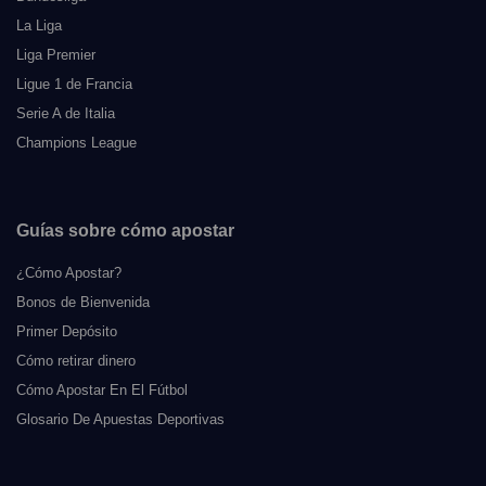
La Liga
Liga Premier
Ligue 1 de Francia
Serie A de Italia
Champions League
Guías sobre cómo apostar
¿Cómo Apostar?
Bonos de Bienvenida
Primer Depósito
Cómo retirar dinero
Cómo Apostar En El Fútbol
Glosario De Apuestas Deportivas