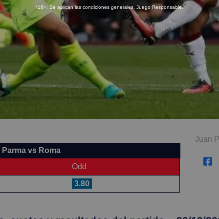
*18+; Se aplican las condiciones generales. Juego Responsable.
Juan P
Parma vs Roma
Odd
3.80