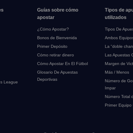
es
Guías sobre cómo
Tipos de ap
apostar
utilizados
¿Cómo Apostar?
Tipos De Apue
Bonos de Bienvenida
Ambos Equipos
Primer Depósito
La “doble chan
Cómo retirar dinero
Las Apuestas
Cómo Apostar En El Fútbol
Margen de Vict
Glosario De Apuestas
Más / Menos
Deportivas
Número de Gol
s League
Impar
Número Total 
Primer Equipo