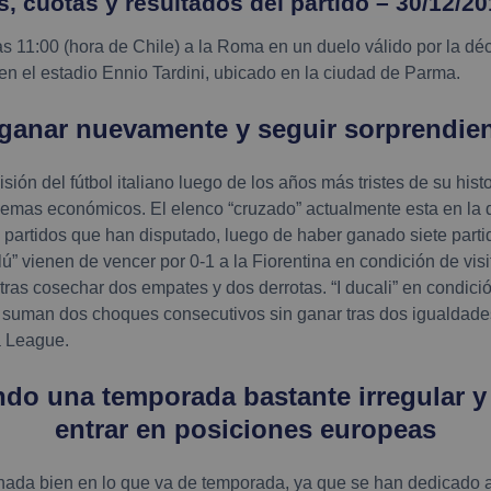
, cuotas y resultados del partido – 30/12/2
as 11:00 (hora de Chile) a la Roma en un duelo válido por la d
á en el estadio Ennio Tardini, ubicado en la ciudad de Parma.
ganar nuevamente y seguir sorprendien
sión del fútbol italiano luego de los años más tristes de su hist
oblemas económicos. El elenco “cruzado” actualmente esta en l
 partidos que han disputado, luego de haber ganado siete partid
blú” vienen de vencer por 0-1 a la Fiorentina en condición de v
 tras cosechar dos empates y dos derrotas. “I ducali” en condic
ya suman dos choques consecutivos sin ganar tras dos igualdad
a League.
do una temporada bastante irregular y
entrar en posiciones europeas
ada bien en lo que va de temporada, ya que se han dedicado a