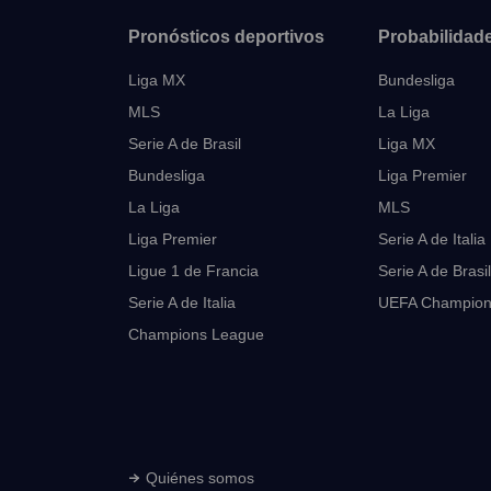
Pronósticos deportivos
Probabilidad
Liga MX
Bundesliga
MLS
La Liga
Serie A de Brasil
Liga MX
Bundesliga
Liga Premier
La Liga
MLS
Liga Premier
Serie A de Italia
Ligue 1 de Francia
Serie A de Brasil
Serie A de Italia
UEFA Champion
Champions League
Quiénes somos