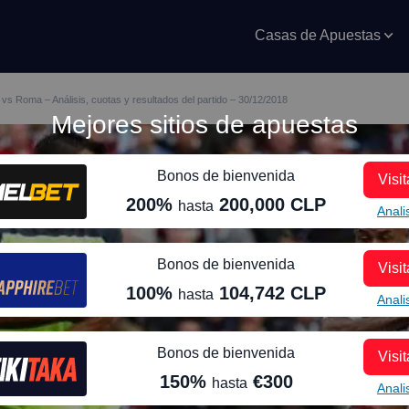
Casas de Apuestas
vs Roma – Análisis, cuotas y resultados del partido – 30/12/2018
Mejores sitios de apuestas
Bonos de bienvenida
Visit
200%
200,000 CLP
hasta
Anali
Bonos de bienvenida
Visit
100%
104,742 CLP
hasta
Anali
Bonos de bienvenida
Visit
150%
€300
hasta
Anali