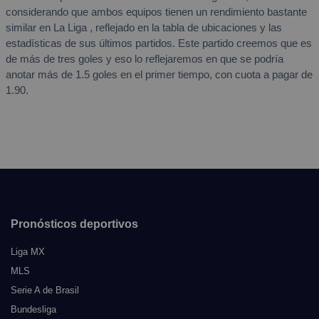
considerando que ambos equipos tienen un rendimiento bastante
similar en La Liga , reflejado en la tabla de ubicaciones y las
estadísticas de sus últimos partidos. Este partido creemos que es
de más de tres goles y eso lo reflejaremos en que se podría
anotar más de 1.5 goles en el primer tiempo, con cuota a pagar de
1.90.
Pronósticos deportivos
Liga MX
MLS
Serie A de Brasil
Bundesliga