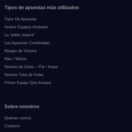
Tipos de apuestas más utilizados
Tipos De Apuestas
Ambos Equipos Anotarán
La “doble chance”
Las Apuestas Combinadas
Margen de Victoria
Más / Menos
Número de Goles – Par / Impar
Número Total de Goles
Primer Equipo Que Anotará
Sobre nosotros
Quiénes somos
Contacto