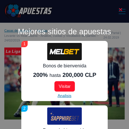
×
Mejores sitios de apuestas
Casas de apuestas
La Liga
Juan Partal |
Levante vs Real Madrid – Análisis, cuotas y resultados del partido –
24.02.2019
24/02/2019
1
La Liga
Bonos de bienvenida
200%
200,000 CLP
hasta
Visitar
Analisis
2