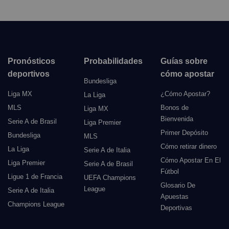
Pronósticos
Probabilidades
Guías sobre
deportivos
cómo apostar
Bundesliga
Liga MX
¿Cómo Apostar?
La Liga
MLS
Bonos de
Liga MX
Bienvenida
Serie A de Brasil
Liga Premier
Primer Depósito
Bundesliga
MLS
Cómo retirar dinero
La Liga
Serie A de Italia
Cómo Apostar En El
Liga Premier
Serie A de Brasil
Fútbol
Ligue 1 de Francia
UEFA Champions
Glosario De
League
Serie A de Italia
Apuestas
Champions League
Deportivas