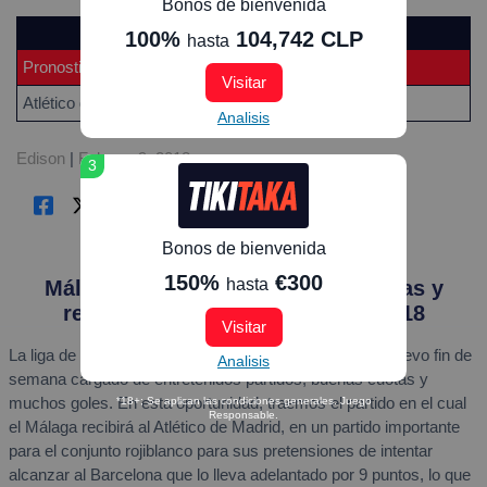
Bonos de bienvenida
Málaga vs Atlético
100%
104,742 CLP
hasta
Pronostico
Odd
Visitar
Atlético de Madrid
1.57
Analisis
Edison
|
Febrero 9, 2018
3
Bonos de bienvenida
150%
€300
hasta
Málaga vs Atlético – Análisis, cuotas y
resultados del partido – 10/02/2018
Visitar
La liga de fútbol más atractiva del mundo nos trae un nuevo fin de
Analisis
semana cargado de entretenidos partidos, buenas cuotas y
muchos goles. En esta oportunidad, traemos el partido en el cual
*18+; Se aplican las condiciones generales. Juego
Responsable.
el Málaga recibirá al Atlético de Madrid, en un partido importante
para el conjunto rojiblanco para sus pretensiones de intentar
alcanzar al Barcelona que lo lleva adelantado por 9 puntos, lo que