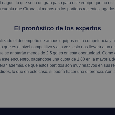
 League, lo que sería un gran paso para este equipo que no es
uenta que Girona, al menos en los partidos recientes jugados f
El pronóstico de los expertos
nalizado el desempeño de ambos equipos en la competencia y h
lo que es el nivel competitivo y a la vez, esto nos llevará a un
que se anotarán menos de 2.5 goles en esta oportunidad. Como o
este encuentro, pagándose una cuota de 1.80 en la mayoría de
ar, además, de que estos partidos son muy relativos en sus re
idos, lo que en este caso, si podría hacer una diferencia. Aún