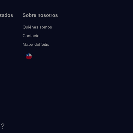
izados
Sobre nosotros
Quiénes somos
Contacto
Mapa del Sitio
s?