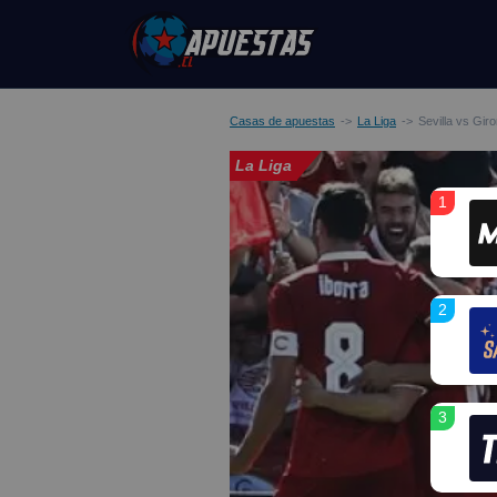
Casas de apuestas
La Liga
Sevilla vs Gir
La Liga
1
2
3