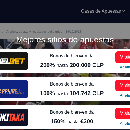
Casas de Apuestas
ona – Análisis, cuotas y resultados del partido – 16/12/2018
Mejores sitios de apuestas
Bonos de bienvenida
Visit
200%
200,000 CLP
hasta
Anali
Bonos de bienvenida
Visit
100%
104,742 CLP
hasta
Anali
Bonos de bienvenida
Visit
150%
€300
hasta
Anali