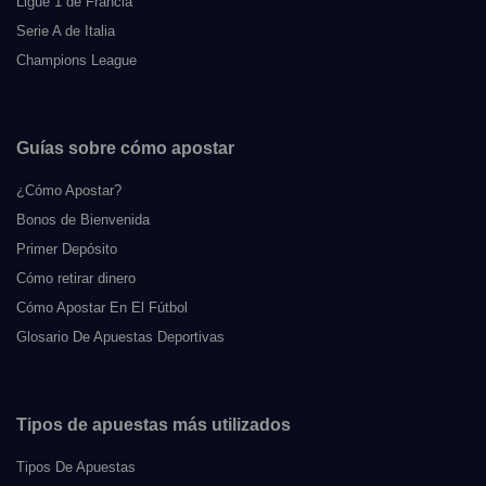
Ligue 1 de Francia
Serie A de Italia
Champions League
Guías sobre cómo apostar
¿Cómo Apostar?
Bonos de Bienvenida
Primer Depósito
Cómo retirar dinero
Cómo Apostar En El Fútbol
Glosario De Apuestas Deportivas
Tipos de apuestas más utilizados
Tipos De Apuestas