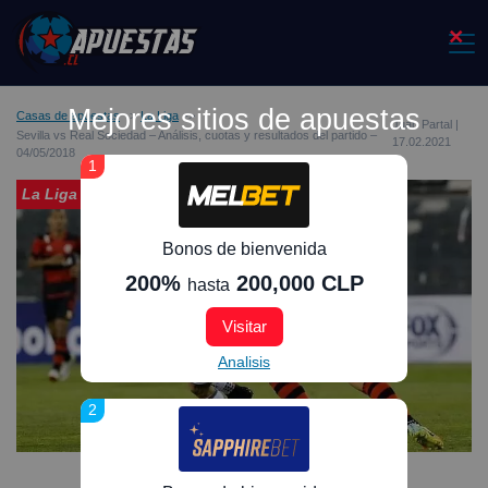
×
Mejores sitios de apuestas
Casas de apuestas
La Liga
Juan Partal |
Sevilla vs Real Sociedad – Análisis, cuotas y resultados del partido –
17.02.2021
04/05/2018
1
La Liga
Bonos de bienvenida
200%
200,000 CLP
hasta
Visitar
Analisis
2