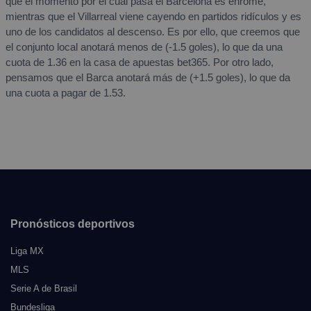
que el momento por el cual pasa el Barcelona es enrome,
mientras que el Villarreal viene cayendo en partidos ridículos y es
uno de los candidatos al descenso. Es por ello, que creemos que
el conjunto local anotará menos de (-1.5 goles), lo que da una
cuota de 1.36 en la casa de apuestas bet365. Por otro lado,
pensamos que el Barca anotará más de (+1.5 goles), lo que da
una cuota a pagar de 1.53.
Pronósticos deportivos
Liga MX
MLS
Serie A de Brasil
Bundesliga