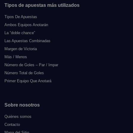
Tipos de apuestas más utilizados
Tipos De Apuestas
Ambos Equipos Anotarán
La “doble chance”
Las Apuestas Combinadas
Margen de Victoria
Más / Menos
Número de Goles – Par / Impar
Número Total de Goles
Primer Equipo Que Anotará
Sobre nosotros
Quiénes somos
Contacto
Mapa del Sitio