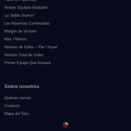
Ambos Equipos Anotarán
La “doble chance”
Las Apuestas Combinadas
Margen de Victoria
Más / Menos
Número de Goles – Par / Impar
Número Total de Goles
Primer Equipo Que Anotará
Sobre nosotros
Quiénes somos
Contacto
Mapa del Sitio