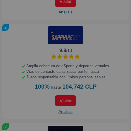
Visitar
Analisis
2
9.8
/10
Amplia cobertura de eSports y deportes virtuales
Vías de contacto canalizadas por temática
Juego responsable con límites personalizables
100%
104,742 CLP
hasta
Visitar
Analisis
3