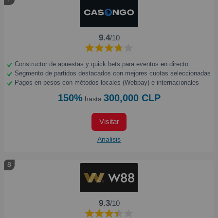
9.4
/10
Constructor de apuestas y quick bets para eventos en directo
Segmento de partidos destacados con mejores cuotas seleccionadas
Pagos en pesos con métodos locales (Webpay) e internacionales
150%
300,000 CLP
hasta
Visitar
Analisis
8
9.3
/10