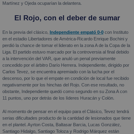
Martínez y Ojeda ocuparían la delantera.
El Rojo, con el deber de sumar
En la previa del clásico,
Independiente empató 0-0
con Instituto
en el estadio Libertadores de América-Ricardo Enrique Bochini y
perdió la chance de tomar el liderato en la zona A de la Copa de la
Liga. El partido estuvo marcado por la controversia al final debido
a la intervención del VAR, que anuló un penal previamente
concedido por el árbitro Darío Herrera. Independiente, dirigido por
Carlos Tevez, se encuentra apremiado con la lucha por el
descenso, por lo que el empate en condición de local fue recibido
negativamente por los hinchas del Rojo. Con ese resultado, no
obstante, Independiente quedó como segundo en su Zona A con
11 puntos, uno por detrás de los líderes Huracán y Colón.
Al momento de pensar en el equipo para el Clásico, Tevez tendrá
serias dificultades producto de la cantidad de lesionados que tiene
en el plantel. Ayrton Costa, Baltasar Barcia, Lucas González,
Santiago Hidalgo, Santiago Toloza y Rodrigo Márquez están