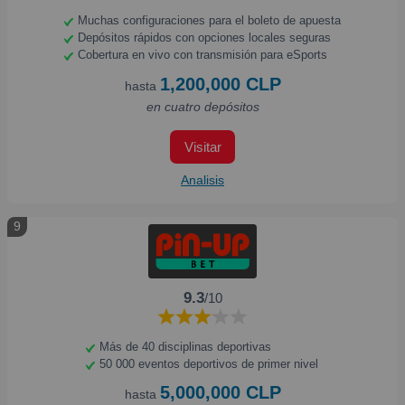
Muchas configuraciones para el boleto de apuesta
Depósitos rápidos con opciones locales seguras
Cobertura en vivo con transmisión para eSports
1,200,000 CLP
hasta
en cuatro depósitos
Visitar
Analisis
9
9.3
/10
Más de 40 disciplinas deportivas
50 000 eventos deportivos de primer nivel
5,000,000 CLP
hasta