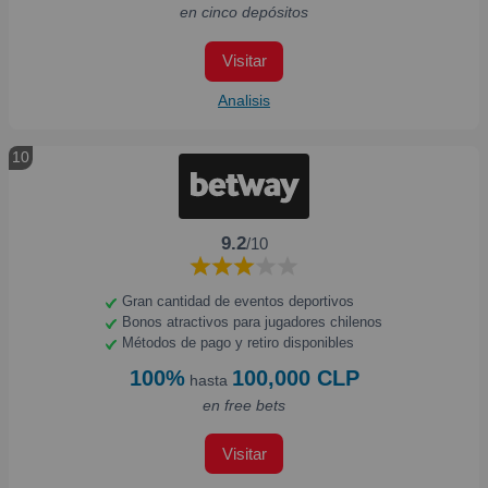
en cinco depósitos
Visitar
Analisis
10
9.2
/10
Gran cantidad de eventos deportivos
Bonos atractivos para jugadores chilenos
Métodos de pago y retiro disponibles
100%
100,000 CLP
hasta
en free bets
Visitar