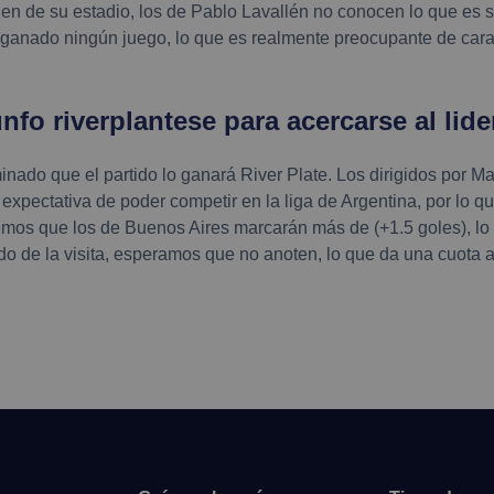
len de su estadio, los de Pablo Lavallén no conocen lo que es 
 ganado ningún juego, lo que es realmente preocupante de cara 
unfo riverplantese para acercarse al lide
inado que el partido lo ganará River Plate. Los dirigidos por 
a expectativa de poder competir en la liga de Argentina, por lo q
reemos que los de Buenos Aires marcarán más de (+1.5 goles), lo
lado de la visita, esperamos que no anoten, lo que da una cuota