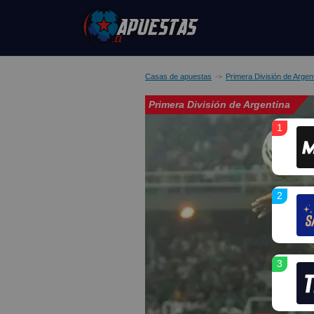
Casas de apuestas
Primera División de Argen
Primera División de Argentina
1
2
3