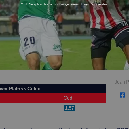
*18+; Se aplican las condiciones generales. Juego Responsable.
Juan P
iver Plate vs Colon
Odd
1.57