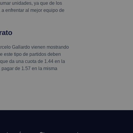
sumar unidades, ya que de los
a enfrentar al mejor equipo de
rato
Marcelo Gallardo vienen mostrando
ue este tipo de partidos deben
 que da una cuota de 1.44 en la
 a pagar de 1.57 en la misma