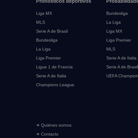
Pronósticos deportivos
Probabilidad
Liga MX
Bundesliga
MLS
La Liga
Serie A de Brasil
Liga MX
Bundesliga
Liga Premier
La Liga
MLS
Liga Premier
Serie A de Italia
Ligue 1 de Francia
Serie A de Brasil
Serie A de Italia
UEFA Champion
Champions League
Quiénes somos
Contacto