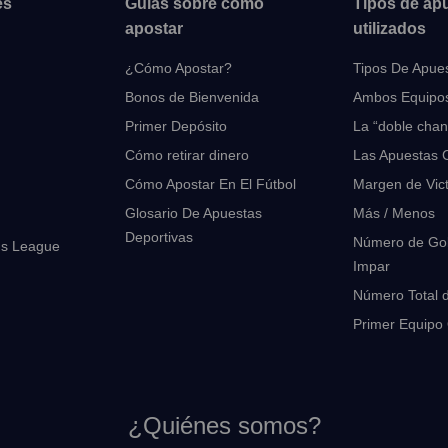
es
Guías sobre cómo
Tipos de ap
apostar
utilizados
¿Cómo Apostar?
Tipos De Apue
Bonos de Bienvenida
Ambos Equipos
Primer Depósito
La “doble chan
Cómo retirar dinero
Las Apuestas
Cómo Apostar En El Fútbol
Margen de Vict
Glosario De Apuestas
Más / Menos
Deportivas
Número de Gol
s League
Impar
Número Total 
Primer Equipo
¿Quiénes somos?