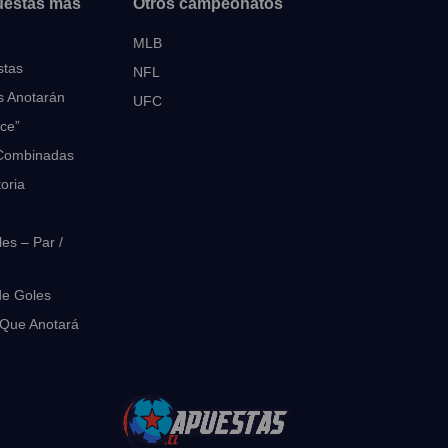
uestas más
Otros campeonatos
MLB
stas
NFL
 Anotarán
UFC
ce”
 Combinadas
oria
es – Par /
de Goles
 Que Anotará