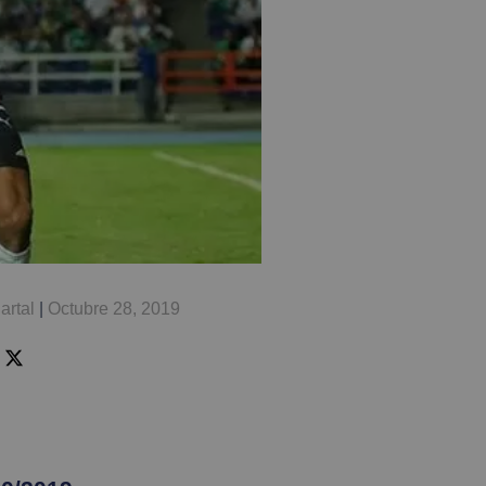
artal
|
Octubre 28, 2019