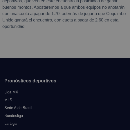
deportivos, que ven en este encuentro la posibilidad de ganar
buenos montos. Apostaremos a que ambos equipos no anotarán,
con una cuota a pagar de 1.70, además de jugar a que Coquimbo
Unido ganará el encuentro, con cuota a pagar de 2.60 en esta
oportunidad.
Pronósticos deportivos
Liga MX
MLS
Serie A de Brasil
Bundesliga
La Liga