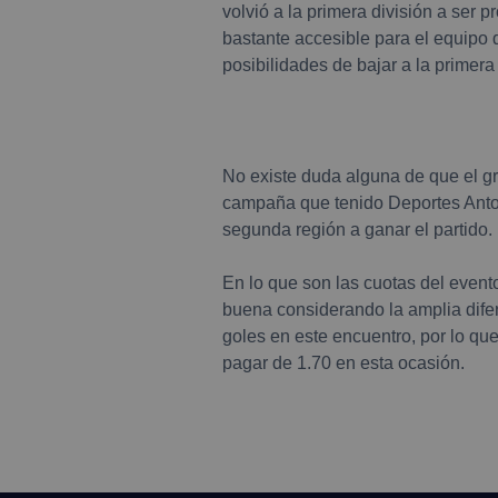
volvió a la primera división a ser 
bastante accesible para el equipo d
posibilidades de bajar a la primera
No existe duda alguna de que el gra
campaña que tenido Deportes Antof
segunda región a ganar el partido.
En lo que son las cuotas del evento
buena considerando la amplia dife
goles en este encuentro, por lo q
pagar de 1.70 en esta ocasión.