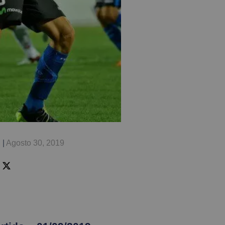
n
|
Agosto 30, 2019