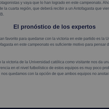
protagonistas y vaya que lo han logrado en este campeonato. Aho
e la cuarta región, que deberá recibir a un Antofagasta que vie
 B.
El pronóstico de los expertos
n favorito para quedarse con la victoria en este partido es la 
agasta en este campeonato es suficiente motivo para pensar de
 la victoria de la Universidad católica como visitante nos da un
rencia en el nivel futbolístico de estos equipos es muy poco p
ue nos quedamos con la opción de que ambos equipos no anotará