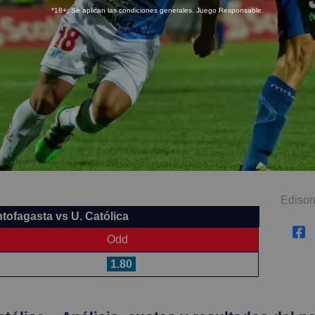
*18+; Se aplican las condiciones generales. Juego Responsable.
Ediso
tofagasta vs U. Católica
Odd
1.80