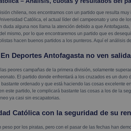
tólica – Análisis, cuotas y resultados del pa
isión chilena, nos encontramos con un partido que resulta muy
Universidad Católica, el actual líder del campeonato y uno de l
in duda alguna nos llama la atención debido a que Antofagasta
r del mismo, por lo que encontraremos un partido que es desequil
colistas hacen buenos partidos a los punteros. Aquí el análisis d
En Deportes Antofagasta no ven salida
 las peores campañas de la primera división, solamente super
eonato. El partido donde enfrentará a los cruzados es un duro d
bastante ordenado y que está haciendo las cosas excelente en 
 este partido, le complicará bastante las cosas a los de la se
neo ya casi sin escapatorias.
dad Católica con la seguridad de su re
un peso por los piratas, pero con el pasar de las fechas han de