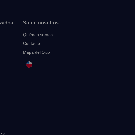
izados
Sobre nosotros
Quiénes somos
Contacto
Mapa del Sitio