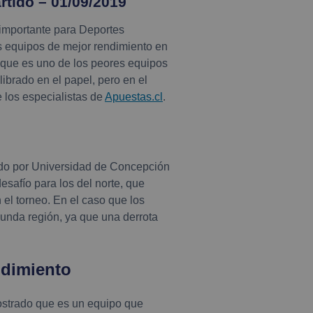
rtido – 01/09/2019
 importante para Deportes
os equipos de mejor rendimiento en
, que es uno de los peores equipos
ibrado en el papel, pero en el
e los especialistas de
Apuestas.cl
.
ado por Universidad de Concepción
esafío para los del norte, que
el torneo. En el caso que los
gunda región, ya que una derrota
ndimiento
mostrado que es un equipo que