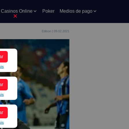
Casinos Online
Poker
Medios de pago
×
Edison | 09.02.2021
ar
sis
ar
sis
ar
sis