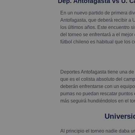
Dep. Antofagasta vs U. Ca
En un nuevo partido de primera div
Antofagasta, que deberá recibir a 
los últimos años. Este encuentro s
del torneo se enfrentará a el mejo
fútbol chileno es habitual que los 
Deportes Antofagasta tiene una de
que es el colista absoluto del camp
deberán enfrentarse con un equipo 
pumas no puedan rescatar puntos en
más seguirá hundiéndolos en el tor
Universi
Al principio el torneo nadie daba 