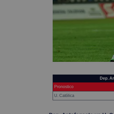
Dep. An
Pronostico
U. Católica