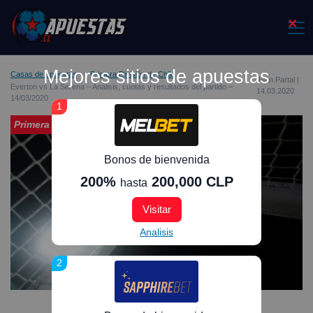
×
Mejores sitios de apuestas
Casas de apuestas
Primera División de Chile
Juan Partal |
Everton vs La Serena – Análisis, cuotas y resultados del partido –
14.03.2020
14/03/2020
1
Primera División de Chile
Bonos de bienvenida
200%
200,000 CLP
hasta
Visitar
Analisis
2