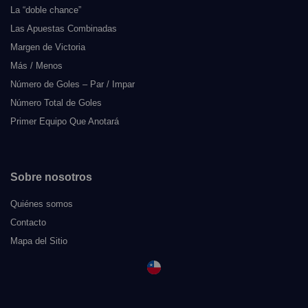
La “doble chance”
Las Apuestas Combinadas
Margen de Victoria
Más / Menos
Número de Goles – Par / Impar
Número Total de Goles
Primer Equipo Que Anotará
Sobre nosotros
Quiénes somos
Contacto
Mapa del Sitio