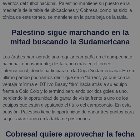
eventos del fútbol nacional. Palestino mantiene su puesto en la
medianía de la tabla de ubicaciones y Cobresal como ha sido la
tónica de este torneo, se mantiene en la parte baja de la tabla.
Palestino sigue marchando en la
mitad buscando la Sudamericana
Los árabes han logrado una regular campaña en el campeonato
nacional, curiosamente, destacando más en el torneo
internacional, donde participará en la Copa Sudamericana. En su
último partido podríamos decir que se lo “farreó”, ya que con la
ventaja mínima el DT Ivo Basay “tiró” hacia atrás a su equipo
frente a Colo Colo y lo terminó perdiendo por dos goles a uno,
perdiendo la oportunidad de ganar de visita frente a uno de los
equipos que están disputando el título del campeonato. En esta
ocasión, Palestino tiene la oportunidad de ganar tres puntos para
seguir avanzando en la tabla de posiciones.
Cobresal quiere aprovechar la fecha