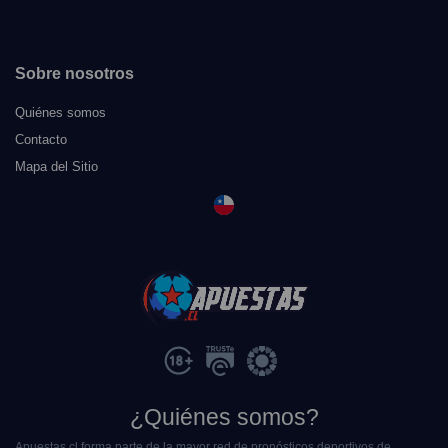
Sobre nosotros
Quiénes somos
Contacto
Mapa del Sitio
¿Quiénes somos?
Apuestas.cl forma parte de la mayor red de pronósticos deportivos de