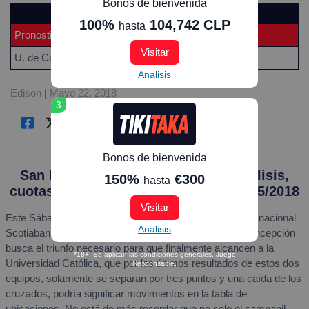
Bonos de bienvenida
San Luis vs U. de Concepción
100%
104,742 CLP
hasta
Pronostico
Odd
Visitar
U. de Concepción
2.37
Analisis
Edison
|
Mayo 22, 2018
3
Bonos de bienvenida
San Luis vs U. de Concepción – Análisis,
150%
€300
hasta
cuotas y resultados del partido – 26/05/2018
Visitar
Este Sábado se viene un nuevo partido del campeonato nacional
Analisis
Scotiabank y en esta oportunidad, la Universidad de Concepción
busca el triunfo necesario para que finalmente alcancen a la
*18+; Se aplican las condiciones generales. Juego
Universidad Católica, que por los últimos resultados de estos dos
Responsable.
equipos, solamente se separan por tres puntos y una caída de los
cruzados, podría significar movimientos en la tabla de
ubicaciones. No está de más recordar que no solo el campanil