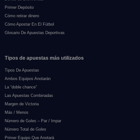
Primer Depósito
Cómo retirar dinero
Cómo Apostar En El Fútbol
Glosario De Apuestas Deportivas
Tipos de apuestas más utilizados
Tipos De Apuestas
Ambos Equipos Anotarán
La “doble chance”
Las Apuestas Combinadas
Margen de Victoria
Más / Menos
Número de Goles – Par / Impar
Número Total de Goles
Primer Equipo Que Anotará