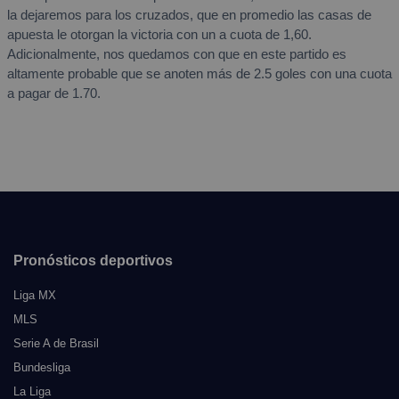
la dejaremos para los cruzados, que en promedio las casas de
apuesta le otorgan la victoria con un a cuota de 1,60.
Adicionalmente, nos quedamos con que en este partido es
altamente probable que se anoten más de 2.5 goles con una cuota
a pagar de 1.70.
Pronósticos deportivos
Liga MX
MLS
Serie A de Brasil
Bundesliga
La Liga