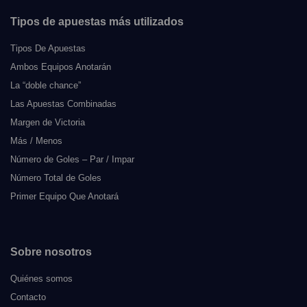
Tipos de apuestas más utilizados
Tipos De Apuestas
Ambos Equipos Anotarán
La “doble chance”
Las Apuestas Combinadas
Margen de Victoria
Más / Menos
Número de Goles – Par / Impar
Número Total de Goles
Primer Equipo Que Anotará
Sobre nosotros
Quiénes somos
Contacto