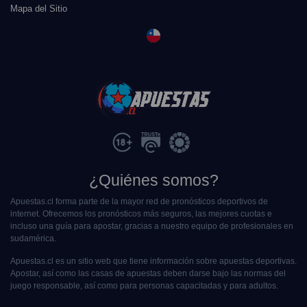
Mapa del Sitio
¿Quiénes somos?
Apuestas.cl forma parte de la mayor red de pronósticos deportivos de
internet. Ofrecemos los pronósticos más seguros, las mejores cuotas e
incluso una guía para apostar, gracias a nuestro equipo de profesionales en
sudamérica.
Apuestas.cl es un sitio web que tiene información sobre apuestas deportivas.
Apostar, así como las casas de apuestas deben darse bajo las normas del
juego responsable, así como para personas capacitadas y para adultos.