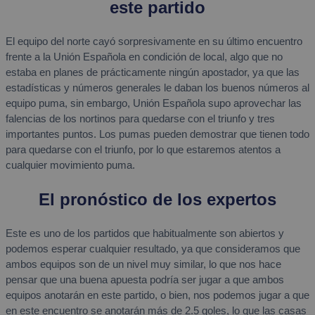
este partido
El equipo del norte cayó sorpresivamente en su último encuentro
frente a la Unión Española en condición de local, algo que no
estaba en planes de prácticamente ningún apostador, ya que las
estadísticas y números generales le daban los buenos números al
equipo puma, sin embargo, Unión Española supo aprovechar las
falencias de los nortinos para quedarse con el triunfo y tres
importantes puntos. Los pumas pueden demostrar que tienen todo
para quedarse con el triunfo, por lo que estaremos atentos a
cualquier movimiento puma.
El pronóstico de los expertos
Este es uno de los partidos que habitualmente son abiertos y
podemos esperar cualquier resultado, ya que consideramos que
ambos equipos son de un nivel muy similar, lo que nos hace
pensar que una buena apuesta podría ser jugar a que ambos
equipos anotarán en este partido, o bien, nos podemos jugar a que
en este encuentro se anotarán más de 2.5 goles, lo que las casas