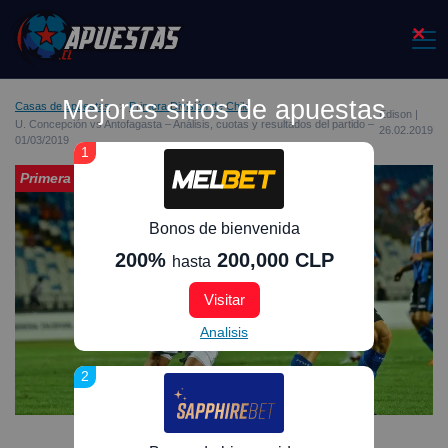
×
Mejores sitios de apuestas
Casas de apuestas
Primera División de Chile
Edison |
U. Concepción vs Antofagasta – Análisis, cuotas y resultados del partido –
26.02.2019
01/03/2019
1
Primera División de Chile
Bonos de bienvenida
200%
200,000 CLP
hasta
Visitar
Analisis
2