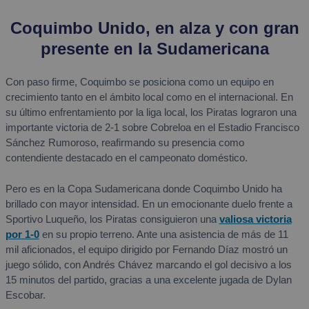
Coquimbo Unido, en alza y con gran
presente en la Sudamericana
Con paso firme, Coquimbo se posiciona como un equipo en
crecimiento tanto en el ámbito local como en el internacional. En
su último enfrentamiento por la liga local, los Piratas lograron una
importante victoria de 2-1 sobre Cobreloa en el Estadio Francisco
Sánchez Rumoroso, reafirmando su presencia como
contendiente destacado en el campeonato doméstico.
Pero es en la Copa Sudamericana donde Coquimbo Unido ha
brillado con mayor intensidad. En un emocionante duelo frente a
Sportivo Luqueño, los Piratas consiguieron una
valiosa victoria
por 1-0
en su propio terreno. Ante una asistencia de más de 11
mil aficionados, el equipo dirigido por Fernando Díaz mostró un
juego sólido, con Andrés Chávez marcando el gol decisivo a los
15 minutos del partido, gracias a una excelente jugada de Dylan
Escobar.