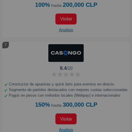
100%
200,000 CLP
hasta
Visitar
Analisis
7
9.4
/10
Constructor de apuestas y quick bets para eventos en directo
Segmento de partidos destacados con mejores cuotas seleccionadas
Pagos en pesos con métodos locales (Webpay) e internacionales
150%
300,000 CLP
hasta
Visitar
Analisis