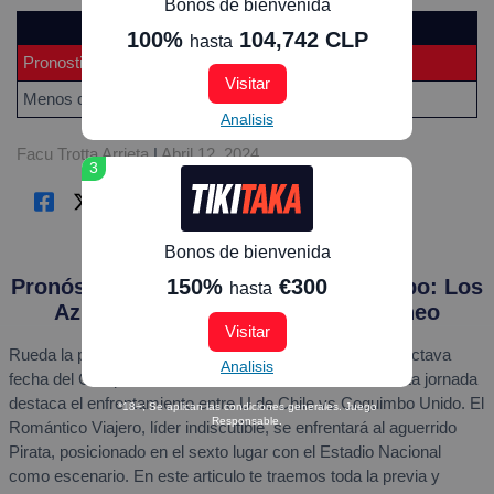
Bonos de bienvenida
U de Chile vs Coquimbo
100%
104,742 CLP
hasta
Pronostico
Odd
Visitar
Menos de 2.5 goles
1.83
Analisis
Facu Trotta Arrieta
|
Abril 12, 2024
3
Bonos de bienvenida
Pronósticos de U de Chile vs Coquimbo: Los
150%
€300
hasta
Azules defienden la punta del torneo
Visitar
Rueda la pelota en el fútbol chileno con la llegada de la octava
Analisis
fecha del Campeonato de Primera División 2024. En esta jornada
destaca el enfrentamiento entre U de Chile vs Coquimbo Unido. El
*18+; Se aplican las condiciones generales. Juego
Responsable.
Romántico Viajero, líder indiscutible, se enfrentará al aguerrido
Pirata, posicionado en el sexto lugar con el Estadio Nacional
como escenario. En este articulo te traemos toda la previa y