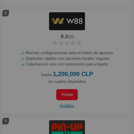
8
9.3
/10
Muchas configuraciones para el boleto de apuesta
Depósitos rápidos con opciones locales seguras
Cobertura en vivo con transmisión para eSports
1,200,000 CLP
hasta
en cuatro depósitos
Visitar
Analisis
9