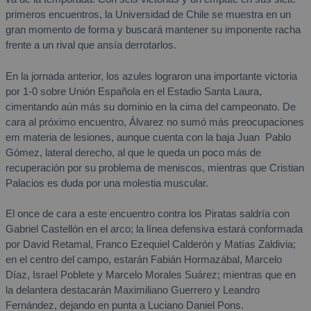
primeros encuentros, la Universidad de Chile se muestra en un
gran momento de forma y buscará mantener su imponente racha
frente a un rival que ansía derrotarlos.
En la jornada anterior, los azules lograron una importante victoria
por 1-0 sobre Unión Española en el Estadio Santa Laura,
cimentando aún más su dominio en la cima del campeonato. De
cara al próximo encuentro, Álvarez no sumó más preocupaciones
em materia de lesiones, aunque cuenta con la baja Juan Pablo
Gómez, lateral derecho, al que le queda un poco más de
recuperación por su problema de meniscos, mientras que Cristian
Palacios es duda por una molestia muscular.
El once de cara a este encuentro contra los Piratas saldría con
Gabriel Castellón en el arco; la línea defensiva estará conformada
por David Retamal, Franco Ezequiel Calderón y Matías Zaldivia;
en el centro del campo, estarán Fabián Hormazábal, Marcelo
Díaz, Israel Poblete y Marcelo Morales Suárez; mientras que en
la delantera destacarán Maximiliano Guerrero y Leandro
Fernández, dejando en punta a Luciano Daniel Pons.