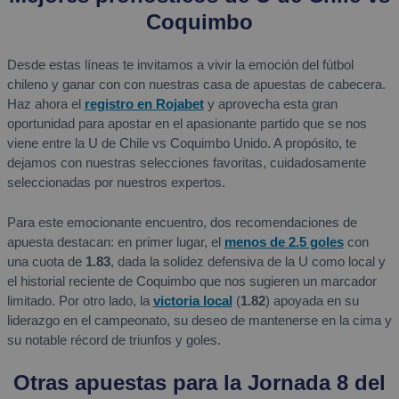
Coquimbo
Desde estas líneas te invitamos a vivir la emoción del fútbol
chileno y ganar con con nuestras casa de apuestas de cabecera.
Haz ahora el
registro en Rojabet
y aprovecha esta gran
oportunidad para apostar en el apasionante partido que se nos
viene entre la U de Chile vs Coquimbo Unido. A propósito, te
dejamos con nuestras selecciones favoritas, cuidadosamente
seleccionadas por nuestros expertos.
Para este emocionante encuentro, dos recomendaciones de
apuesta destacan: en primer lugar, el
menos de 2.5 goles
con
una cuota de
1.83
, dada la solidez defensiva de la U como local y
el historial reciente de Coquimbo que nos sugieren un marcador
limitado. Por otro lado, la
victoria local
(
1.82
) apoyada en su
liderazgo en el campeonato, su deseo de mantenerse en la cima y
su notable récord de triunfos y goles.
Otras apuestas para la Jornada 8 del