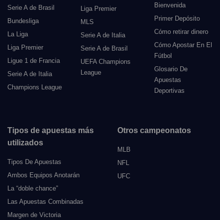
Bienvenida
Serie A de Brasil
Liga Premier
Primer Depósito
Bundesliga
MLS
Cómo retirar dinero
La Liga
Serie A de Italia
Cómo Apostar En El
Liga Premier
Serie A de Brasil
Fútbol
Ligue 1 de Francia
UEFA Champions
Glosario De
League
Serie A de Italia
Apuestas
Champions League
Deportivas
Tipos de apuestas más
Otros campeonatos
utilizados
MLB
Tipos De Apuestas
NFL
Ambos Equipos Anotarán
UFC
La “doble chance”
Las Apuestas Combinadas
Margen de Victoria