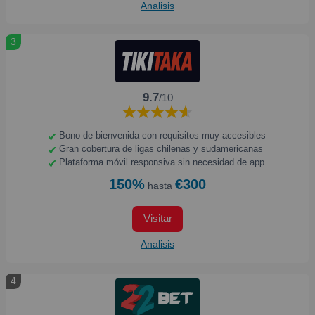
Analisis
3
9.7
/10
Bono de bienvenida con requisitos muy accesibles
Gran cobertura de ligas chilenas y sudamericanas
Plataforma móvil responsiva sin necesidad de app
150%
€300
hasta
Visitar
Analisis
4