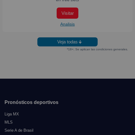
Visitar
Analisis
Veja todas
*18+; Se aplican las condiciones generales.
Pronósticos deportivos
Liga MX
MLS
Serie A de Brasil