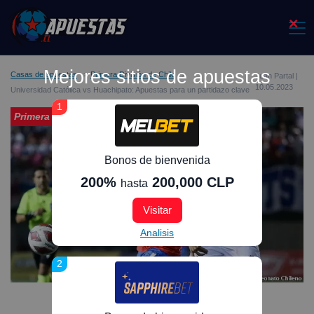
×
Mejores sitios de apuestas
Casas de apuestas
Primera División de Chile
Juan Partal |
10.05.2023
Universidad Católica vs Huachipato: Apuestas para un partidazo clave
1
Primera División de Chile
Bonos de bienvenida
200%
200,000 CLP
hasta
Visitar
Analisis
2