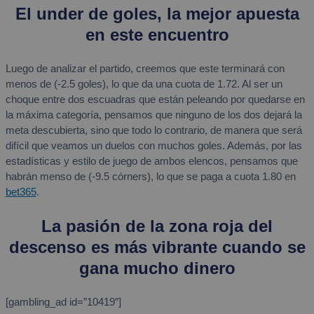
El under de goles, la mejor apuesta
en este encuentro
Luego de analizar el partido, creemos que este terminará con
menos de (-2.5 goles), lo que da una cuota de 1.72. Al ser un
choque entre dos escuadras que están peleando por quedarse en
la máxima categoría, pensamos que ninguno de los dos dejará la
meta descubierta, sino que todo lo contrario, de manera que será
difícil que veamos un duelos con muchos goles. Además, por las
estadísticas y estilo de juego de ambos elencos, pensamos que
habrán menso de (-9.5 córners), lo que se paga a cuota 1.80 en
bet365
.
La pasión de la zona roja del
descenso es más vibrante cuando se
gana mucho dinero
[gambling_ad id=”10419″]