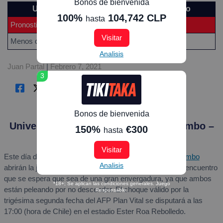
Bonos de bienvenida
Universidad de Concepción vs Coquimbo
100%
104,742 CLP
hasta
Pronostico
Odd
Visitar
Menos de 2.5 goles
1.72
Analisis
Juan Partal
|
Febrero 7, 2021
3
Bonos de bienvenida
Universidad de Concepción vs Coquimbo –
150%
€300
hasta
Pronósticos – 07/02/2021
Visitar
Este día domingo, Universidad de Concepción vs
Coquimbo
Analisis
abrirán la jornada de domingo en el fútbol chileno, en un encuentro
que se espera que sea de una gran envergadura, ya que ambos
*18+; Se aplican las condiciones generales. Juego
están peleando por no descender. El choque válido por la
Responsable.
trigésima segunda fecha del AFP Plan Vital se disputará a las
17:00 (hora de Chile) en el estadio Ester Roa Rebolledo.