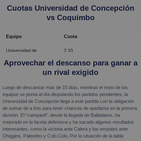
Cuotas Universidad de Concepción
vs Coquimbo
Equipo
Cuota
Universidad de
2.10
Concepción
Aprovechar el descanso para ganar a
un rival exigido
Empate
3.40
Coquimbo Unido
3.10
Luego de descansar más de 15 días, mientras el resto de los
equipos se ponía al día disputando los partidos pendientes, la
Universidad de Concepción llega a este partido con la obligación
de sumar de a tres para tener chances de quedarse en la primera
división. El “campanil”, desde la llegada de Balladares, ha
mejorado en la faceta defensiva y ha sacado algunos resultados
interesantes, como la victoria ante Calera y los empates ante
Ohiggins, Palestino y Colo Colo. Por la situación de la tabla