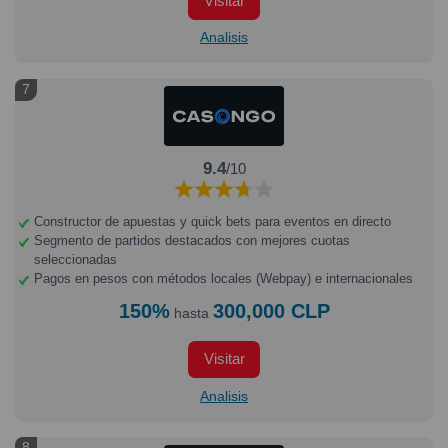
Visitar
Analisis
7
9.4
/10
Constructor de apuestas y quick bets para eventos en directo
Segmento de partidos destacados con mejores cuotas
seleccionadas
Pagos en pesos con métodos locales (Webpay) e internacionales
150%
300,000 CLP
hasta
Visitar
Analisis
8