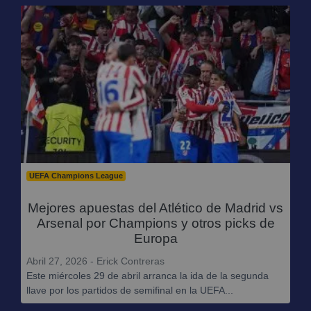
UEFA Champions League
Mejores apuestas del Atlético de Madrid vs
Arsenal por Champions y otros picks de
Europa
Abril 27, 2026 - Erick Contreras
Este miércoles 29 de abril arranca la ida de la segunda
llave por los partidos de semifinal en la UEFA...