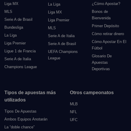
Liga MX
¿Cómo Apostar?
La Liga
MLS
Bonos de
Liga MX
Bienvenida
Serie A de Brasil
Liga Premier
Primer Depósito
Bundesliga
MLS
Cómo retirar dinero
La Liga
Serie A de Italia
Cómo Apostar En El
Liga Premier
Serie A de Brasil
Fútbol
Ligue 1 de Francia
UEFA Champions
Glosario De
League
Serie A de Italia
Apuestas
Champions League
Deportivas
Tipos de apuestas más
Otros campeonatos
utilizados
MLB
Tipos De Apuestas
NFL
Ambos Equipos Anotarán
UFC
La “doble chance”