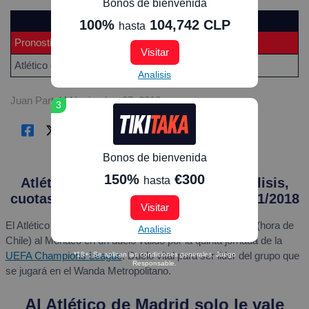
Bonos de bienvenida
Atlético de Madrid vs Mónaco
100%
104,742 CLP
hasta
Pronostico
Odd
Visitar
Atlético de Madrid
1.20
Analisis
Juan Partal
|
Noviembre 27, 2018
3
Bonos de bienvenida
150%
€300
hasta
Atlético de Madrid vs Mónaco – Análisis,
cuotas y resultados del partido – 28/11/2018
Visitar
El Atlético de Madrid recibirá este miércoles a las 14:55 (hora de
Analisis
Chile) al Mónaco en un duelo válido por la quinta jornada de la
UEFA Champions League
. Duelo vital para ser lider del grupo que
*18+; Se aplican las condiciones generales. Juego
Responsable.
se jugará en el Wanda Metropolitano.
Al Atlético de Madrid solo le vale