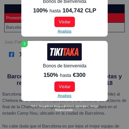
Bonos de bienvenida
Barcelona vs Chelsea
100%
104,742 CLP
hasta
Pronostico
Odd
Visitar
Barcelona
1.44
Analisis
Juan Partal
|
Marzo 14, 2018
3
Bonos de bienvenida
150%
€300
hasta
Barcelona vs Chelsea – Análisis, cuotas y
resultados del partido – 14/03/2018
Visitar
Barcelona recibirá este miércoles a las 16:45 (hora de Chile) al
Analisis
Chelsea en un duelo correspondiente a la vuelta de los octavos de
final de la Champions League. El partido se desarrollará en el
*18+; Se aplican las condiciones generales. Juego
Responsable.
estadio Camp Nou, ubicado en la ciudad de Barcelona.
No cabe duda que el Barcelona es por lejos el mejor equipo de