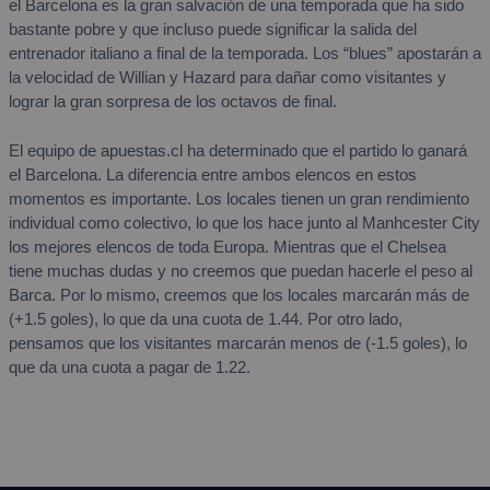
el Barcelona es la gran salvación de una temporada que ha sido
bastante pobre y que incluso puede significar la salida del
entrenador italiano a final de la temporada. Los “blues” apostarán a
la velocidad de Willian y Hazard para dañar como visitantes y
lograr la gran sorpresa de los octavos de final.
El equipo de apuestas.cl ha determinado que el partido lo ganará
el Barcelona. La diferencia entre ambos elencos en estos
momentos es importante. Los locales tienen un gran rendimiento
individual como colectivo, lo que los hace junto al Manhcester City
los mejores elencos de toda Europa. Mientras que el Chelsea
tiene muchas dudas y no creemos que puedan hacerle el peso al
Barca. Por lo mismo, creemos que los locales marcarán más de
(+1.5 goles), lo que da una cuota de 1.44. Por otro lado,
pensamos que los visitantes marcarán menos de (-1.5 goles), lo
que da una cuota a pagar de 1.22.