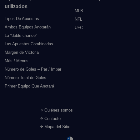
utilizados
MLB
Tipos De Apuestas
NFL
Ambos Equipos Anotarán
UFC
La “doble chance”
Las Apuestas Combinadas
Margen de Victoria
Más / Menos
Número de Goles – Par / Impar
Número Total de Goles
Primer Equipo Que Anotará
Quiénes somos
Contacto
Mapa del Sitio