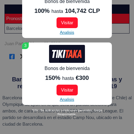
Bonos de bienvenida
Barcelona vs Lyon
100%
104,742 CLP
hasta
Pronostico
Odd
Visitar
Barcelona
1.25
Analisis
Juan Partal
|
Marzo 11, 2019
3
Bonos de bienvenida
150%
€300
hasta
Barcelona vs Lyon – Análisis, cuotas y
resultados del partido – 13/03/2019
Visitar
Barcelona recibirá este día miércoles a las 17.00 (hora de Chile) al
Analisis
Olympique de Lyon en lo que será un partido decisivo para
ambos, de cara a su futuro en la UEFA Champions League. El
*18+; Se aplican las condiciones generales. Juego
Responsable.
partido se desarrollará en el estadio Camp Nou, ubicado en la
ciudad de Barcelona.