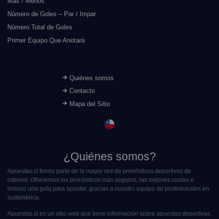
Más / Menos
Número de Goles – Par / Impar
Número Total de Goles
Primer Equipo Que Anotará
Quiénes somos
Contacto
Mapa del Sitio
¿Quiénes somos?
Apuestas.cl forma parte de la mayor red de pronósticos deportivos de
internet. Ofrecemos los pronósticos más seguros, las mejores cuotas e
incluso una guía para apostar, gracias a nuestro equipo de profesionales en
sudamérica.
Apuestas.cl es un sitio web que tiene información sobre apuestas deportivas.