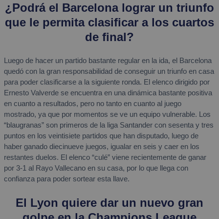
¿Podrá el Barcelona lograr un triunfo
que le permita clasificar a los cuartos
de final?
Luego de hacer un partido bastante regular en la ida, el Barcelona
quedó con la gran responsabilidad de conseguir un triunfo en casa
para poder clasificarse a la siguiente ronda. El elenco dirigido por
Ernesto Valverde se encuentra en una dinámica bastante positiva
en cuanto a resultados, pero no tanto en cuanto al juego
mostrado, ya que por momentos se ve un equipo vulnerable. Los
“blaugranas” son primeros de la liga Santander con sesenta y tres
puntos en los veintisiete partidos que han disputado, luego de
haber ganado diecinueve juegos, igualar en seis y caer en los
restantes duelos. El elenco “culé” viene recientemente de ganar
por 3-1 al Rayo Vallecano en su casa, por lo que llega con
confianza para poder sortear esta llave.
El Lyon quiere dar un nuevo gran
golpe en la Champions League