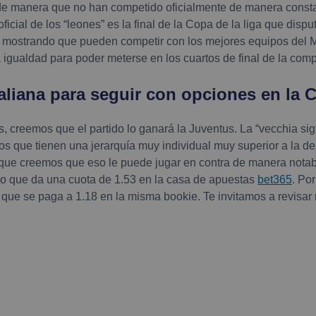
de manera que no han competido oficialmente de manera const
ficial de los “leones” es la final de la Copa de la liga que dis
, mostrando que pueden competir con los mejores equipos del M
 igualdad para poder meterse en los cuartos de final de la com
italiana para seguir con opciones en la
 creemos que el partido lo ganará la Juventus. La “vecchia sig
os que tienen una jerarquía muy individual muy superior a la de
o que creemos que eso le puede jugar en contra de manera notab
 lo que da una cuota de 1.53 en la casa de apuestas
bet365
. Po
 que se paga a 1.18 en la misma bookie. Te invitamos a revisar