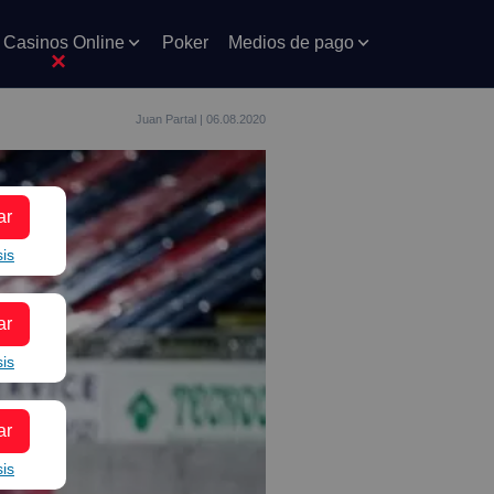
Casinos Online
Poker
Medios de pago
×
Juan Partal | 06.08.2020
ar
sis
ar
sis
ar
sis