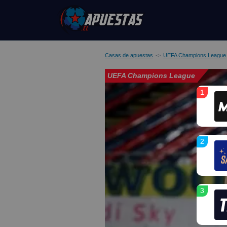
Casas de apuestas
UEFA Champions League
UEFA Champions League
1
2
3