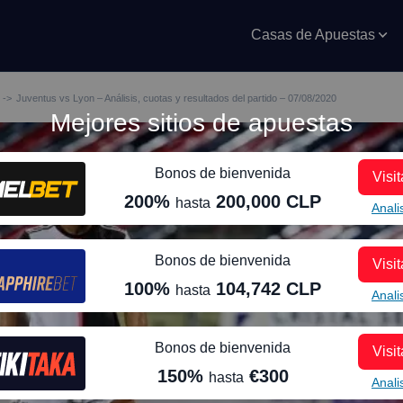
Casas de Apuestas
Juventus vs Lyon – Análisis, cuotas y resultados del partido – 07/08/2020
Mejores sitios de apuestas
Bonos de bienvenida
Visit
200%
200,000 CLP
hasta
Anali
Bonos de bienvenida
Visit
100%
104,742 CLP
hasta
Anali
Bonos de bienvenida
Visit
150%
€300
hasta
Anali