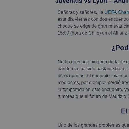
Juventus vs Lyon – Anális
Señoras y señores, ¡la
UEFA Cham
este día viernes con dos encuentros
choque se erige de gran relevancia,
15:00 (hora de Chile) en el Allianz
¿Podr
No ha quedado ninguna duda de que
pandemia, ha sido bastante bajo, l
preocupados. El conjunto “biancone
mediocres, por ejemplo, perdió tre
la temporada en este encuentro, ya 
rumorea que el futuro de Maurizio S
El
Uno de los grandes problemas que 