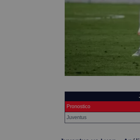
Pronostico
Juventus