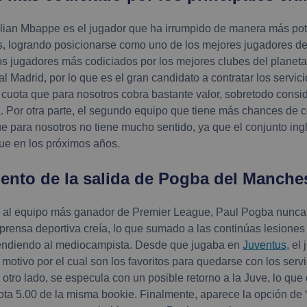
an Mbappe es el jugador que ha irrumpido de manera más potente
s, logrando posicionarse como uno de los mejores jugadores de
os jugadores más codiciados por los mejores clubes del planeta
l Madrid, por lo que es el gran candidato a contratar los servici
 cuota que para nosotros cobra bastante valor, sobretodo cons
. Por otra parte, el segundo equipo que tiene más chances de c
ue para nosotros no tiene mucho sentido, ya que el conjunto in
e en los próximos años.
nto de la salida de Pogba del Manche
la al equipo más ganador de Premier League, Paul Pogba nunca 
prensa deportiva creía, lo que sumado a las continúas lesiones 
vendiendo al mediocampista. Desde que jugaba en
Juventus
, el
motivo por el cual son los favoritos para quedarse con los serv
 otro lado, se especula con un posible retorno a la Juve, lo q
ota 5.00 de la misma bookie. Finalmente, aparece la opción de 