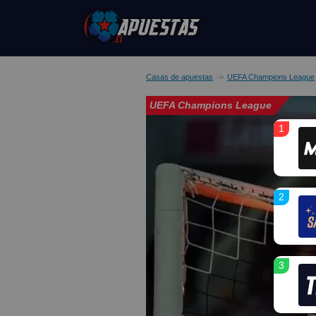
Casas de apuestas
UEFA Champions League
UEFA Champions League
1
2
3