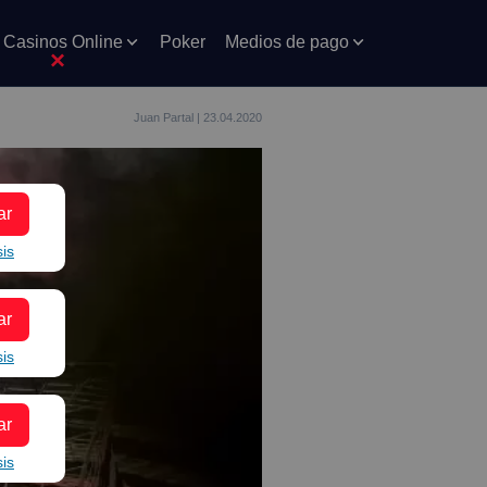
Casinos Online
Poker
Medios de pago
×
Juan Partal | 23.04.2020
ar
sis
ar
sis
ar
sis