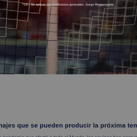
*18+; Se aplican las condiciones generales. Juego Responsable.
chajes que se pueden producir la próxima t