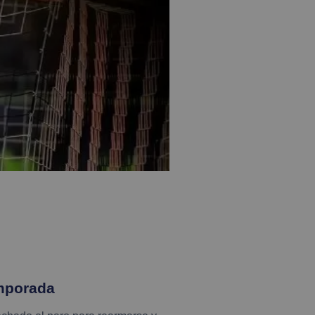
emporada