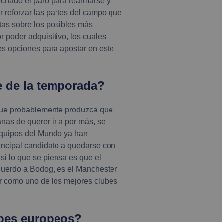
echado el paro para rearmarse y
r reforzar las partes del campo que
tas sobre los posibles más
 poder adquisitivo, los cuales
les opciones para apostar en este
je de la temporada?
 que probablemente produzca que
nas de querer ir a por más, se
equipos del Mundo ya han
rincipal candidato a quedarse con
si lo que se piensa es que el
acuerdo a Bodog, es el Manchester
ar como uno de los mejores clubes
ubes europeos?