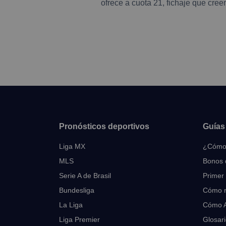
ofrece a cuota 21, fichaje que cr
Pronósticos deportivos
Guías
Liga MX
¿Cómo 
MLS
Bonos 
Serie A de Brasil
Primer
Bundesliga
Cómo re
La Liga
Cómo A
Liga Premier
Glosar