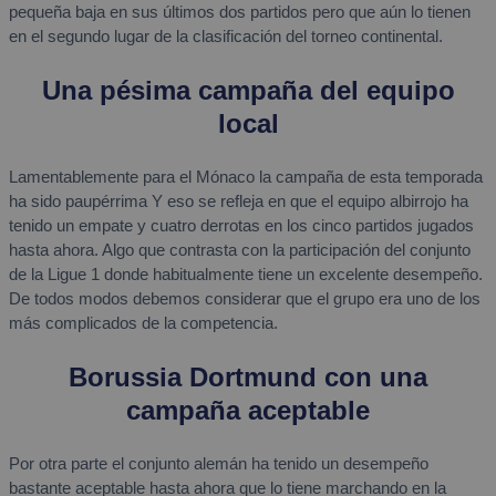
pequeña baja en sus últimos dos partidos pero que aún lo tienen
en el segundo lugar de la clasificación del torneo continental.
Una pésima campaña del equipo
local
Lamentablemente para el Mónaco la campaña de esta temporada
ha sido paupérrima Y eso se refleja en que el equipo albirrojo ha
tenido un empate y cuatro derrotas en los cinco partidos jugados
hasta ahora. Algo que contrasta con la participación del conjunto
de la Ligue 1 donde habitualmente tiene un excelente desempeño.
De todos modos debemos considerar que el grupo era uno de los
más complicados de la competencia.
Borussia Dortmund con una
campaña aceptable
Por otra parte el conjunto alemán ha tenido un desempeño
bastante aceptable hasta ahora que lo tiene marchando en la