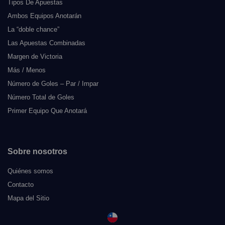
Tipos De Apuestas
Ambos Equipos Anotarán
La “doble chance”
Las Apuestas Combinadas
Margen de Victoria
Más / Menos
Número de Goles – Par / Impar
Número Total de Goles
Primer Equipo Que Anotará
Sobre nosotros
Quiénes somos
Contacto
Mapa del Sitio