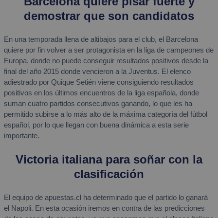
Barcelona quiere pisar fuerte y
demostrar que son candidatos
En una temporada llena de altibajos para el club, el Barcelona
quiere por fin volver a ser protagonista en la liga de campeones de
Europa, donde no puede conseguir resultados positivos desde la
final del año 2015 donde vencieron a la Juventus. El elenco
adiestrado por Quique Setién viene consiguiendo resultados
positivos en los últimos encuentros de la liga española, donde
suman cuatro partidos consecutivos ganando, lo que les ha
permitido subirse a lo más alto de la máxima categoría del fútbol
español, por lo que llegan con buena dinámica a esta serie
importante.
Victoria italiana para soñar con la
clasificación
El equipo de apuestas.cl ha determinado que el partido lo ganará
el Napoli. En esta ocasión iremos en contra de las predicciones