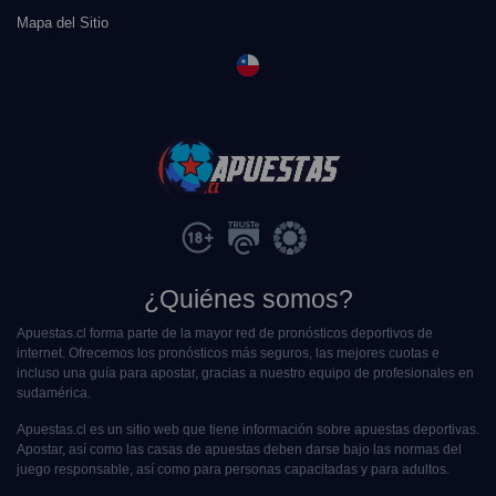
Mapa del Sitio
¿Quiénes somos?
Apuestas.cl forma parte de la mayor red de pronósticos deportivos de
internet. Ofrecemos los pronósticos más seguros, las mejores cuotas e
incluso una guía para apostar, gracias a nuestro equipo de profesionales en
sudamérica.
Apuestas.cl es un sitio web que tiene información sobre apuestas deportivas.
Apostar, así como las casas de apuestas deben darse bajo las normas del
juego responsable, así como para personas capacitadas y para adultos.