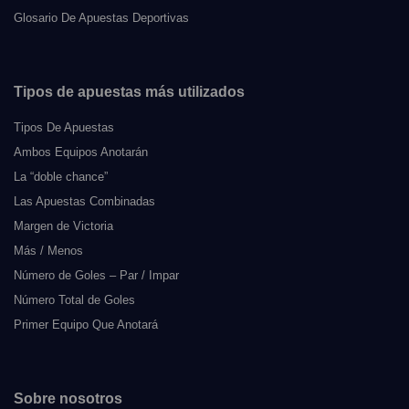
Glosario De Apuestas Deportivas
Tipos de apuestas más utilizados
Tipos De Apuestas
Ambos Equipos Anotarán
La “doble chance”
Las Apuestas Combinadas
Margen de Victoria
Más / Menos
Número de Goles – Par / Impar
Número Total de Goles
Primer Equipo Que Anotará
Sobre nosotros