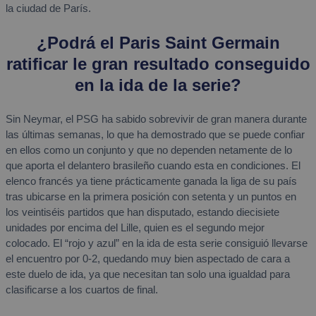
la ciudad de París.
¿Podrá el Paris Saint Germain
ratificar le gran resultado conseguido
en la ida de la serie?
Sin Neymar, el PSG ha sabido sobrevivir de gran manera durante
las últimas semanas, lo que ha demostrado que se puede confiar
en ellos como un conjunto y que no dependen netamente de lo
que aporta el delantero brasileño cuando esta en condiciones. El
elenco francés ya tiene prácticamente ganada la liga de su país
tras ubicarse en la primera posición con setenta y un puntos en
los veintiséis partidos que han disputado, estando diecisiete
unidades por encima del Lille, quien es el segundo mejor
colocado. El “rojo y azul” en la ida de esta serie consiguió llevarse
el encuentro por 0-2, quedando muy bien aspectado de cara a
este duelo de ida, ya que necesitan tan solo una igualdad para
clasificarse a los cuartos de final.