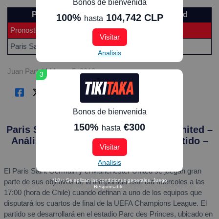
Bonos de bienvenida
Paris Saint Germain vs Manchester United
100%
104,742 CLP
hasta
Pronostico
Odd
Visitar
Paris Saint Germain
1.50
Analisis
Juan Partal
|
Marzo 5, 2019
3
Bonos de bienvenida
150%
€300
hasta
Paris Saint Germain vs Manchester United –
Análisis, cuotas y resultados del partido –
Visitar
06/03/2019
Analisis
El Paris Saint Germain y el Manchester United se juegan gran
parte de sus objetivos de la temporada este día miércoles a las
*18+; Se aplican las condiciones generales. Juego
Responsable.
17:00 (hora de Chile) cuando definan a uno de los equipos que
disputará los cuartos de final de la UEFA Champions League. El
partido se desarrollará en el estadio Parc des Princes, ubicado en