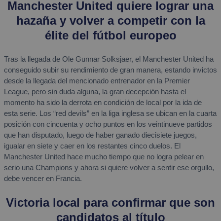
Manchester United quiere lograr una
hazaña y volver a competir con la
élite del fútbol europeo
Tras la llegada de Ole Gunnar Solksjaer, el Manchester United ha
conseguido subir su rendimiento de gran manera, estando invictos
desde la llegada del mencionado entrenador en la Premier
League, pero sin duda alguna, la gran decepción hasta el
momento ha sido la derrota en condición de local por la ida de
esta serie. Los “red devils” en la liga inglesa se ubican en la cuarta
posición con cincuenta y ocho puntos en los veintinueve partidos
que han disputado, luego de haber ganado diecisiete juegos,
igualar en siete y caer en los restantes cinco duelos. El
Manchester United hace mucho tiempo que no logra pelear en
serio una Champions y ahora si quiere volver a sentir ese orgullo,
debe vencer en Francia.
Victoria local para confirmar que son
candidatos al título