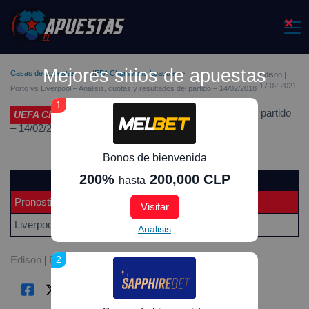
×
Mejores sitios de apuestas
Casas de apuestas
UEFA Champions League
Edison |
17.02.2021
Porto vs Liverpool – Análisis, cuotas y resultados del partido – 14/02/2018
1
UEFA Champions League
Bonos de bienvenida
200%
200,000 CLP
Porto vs Liverpool
hasta
Pronostico
Odd
Visitar
Liverpool
2.40
Analisis
Edison
|
Febrero 13, 2018
2