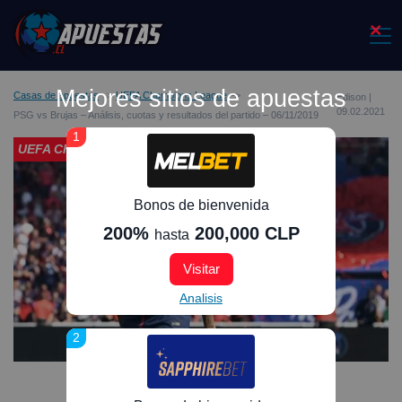
×
Mejores sitios de apuestas
Casas de apuestas
UEFA Champions League
Edison |
09.02.2021
PSG vs Brujas – Análisis, cuotas y resultados del partido – 06/11/2019
1
UEFA Champions League
Bonos de bienvenida
200%
200,000 CLP
hasta
Visitar
Analisis
2