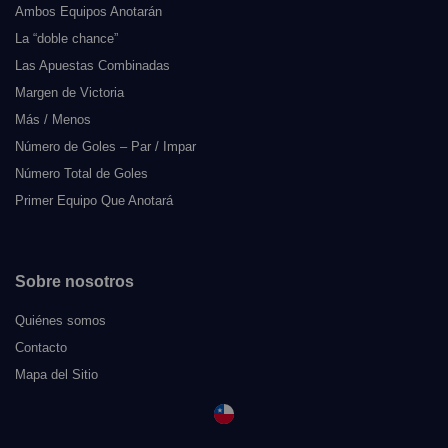
Ambos Equipos Anotarán
La “doble chance”
Las Apuestas Combinadas
Margen de Victoria
Más / Menos
Número de Goles – Par / Impar
Número Total de Goles
Primer Equipo Que Anotará
Sobre nosotros
Quiénes somos
Contacto
Mapa del Sitio