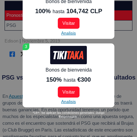
Bonos de bienvenida
PSG vs Brujas
100%
104,742 CLP
hasta
Pronostico
Odd
Visitar
PSG
1.60
Analisis
Edison
|
Noviembre 5, 2019
3
Bonos de bienvenida
PSG vs Brujas – Análisis, cuotas y resultados
150%
€300
hasta
del partido – 06/11/2019
Visitar
En
Apuestas.cl
analizaremos un nuevo partido de la fase de
Analisis
grupos de la UEFA Champions League que de seguro, nos traerá
buenas ganancias. En esta oportunidad tenemos un partido que
*18+; Se aplican las condiciones generales. Juego
muchos de los especialistas catalogan como una apuesta segura,
Responsable.
como es el encuentro que sostendrá el PSG que recibirá al Brujas
(o Club Brugge) en París. Las estadísticas de este encuentro son
ampliamente favoritas para el conjunto local, que es ampliamente