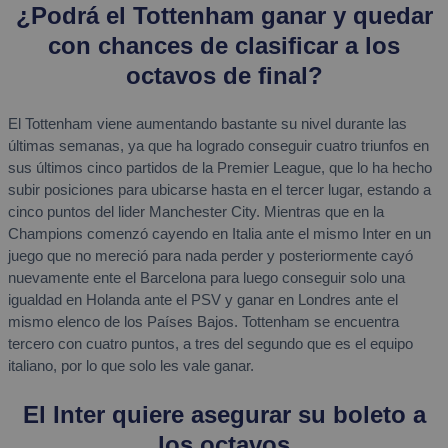
¿Podrá el Tottenham ganar y quedar
con chances de clasificar a los
octavos de final?
El Tottenham viene aumentando bastante su nivel durante las
últimas semanas, ya que ha logrado conseguir cuatro triunfos en
sus últimos cinco partidos de la Premier League, que lo ha hecho
subir posiciones para ubicarse hasta en el tercer lugar, estando a
cinco puntos del lider Manchester City. Mientras que en la
Champions comenzó cayendo en Italia ante el mismo Inter en un
juego que no mereció para nada perder y posteriormente cayó
nuevamente ente el Barcelona para luego conseguir solo una
igualdad en Holanda ante el PSV y ganar en Londres ante el
mismo elenco de los Países Bajos. Tottenham se encuentra
tercero con cuatro puntos, a tres del segundo que es el equipo
italiano, por lo que solo les vale ganar.
El Inter quiere asegurar su boleto a
los octavos