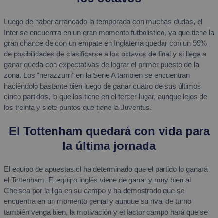
Luego de haber arrancado la temporada con muchas dudas, el
Inter se encuentra en un gran momento futbolistico, ya que tiene la
gran chance de con un empate en Inglaterra quedar con un 99%
de posibilidades de clasificarse a los octavos de final y si llega a
ganar queda con expectativas de lograr el primer puesto de la
zona. Los “nerazzurri” en la Serie A también se encuentran
haciéndolo bastante bien luego de ganar cuatro de sus últimos
cinco partidos, lo que los tiene en el tercer lugar, aunque lejos de
los treinta y siete puntos que tiene la Juventus.
El Tottenham quedará con vida para
la última jornada
El equipo de apuestas.cl ha determinado que el partido lo ganará
el Tottenham. El equipo inglés viene de ganar y muy bien al
Chelsea por la liga en su campo y ha demostrado que se
encuentra en un momento genial y aunque su rival de turno
también venga bien, la motivación y el factor campo hará que se