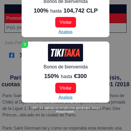
Bonos de bienvenida
Paris Saint Germain vs Dijon
100%
104,742 CLP
hasta
Pronostico
Odd
Visitar
PSG (HA -3)
1.88
Analisis
Juan Partal
|
Enero 16, 2018
3
Bonos de bienvenida
150%
€300
hasta
Paris Saint Germain vs Dijon – Análisis,
cuotas y resultados del partido – 17 / 01 /2018
Visitar
Paris Saint Germain recibirá este miércoles a las 17:00 (hora de
Analisis
Chile) al Dijon en un duelo válido por la vigésimo primera jornada
de la Ligue 1. El partido se desarrollará en el estadio Parc Des
*18+; Se aplican las condiciones generales. Juego
Responsable.
Princes, ubicado en la ciudad de París.
Paris Saint Germain tal y como se esperaba esta teniendo una