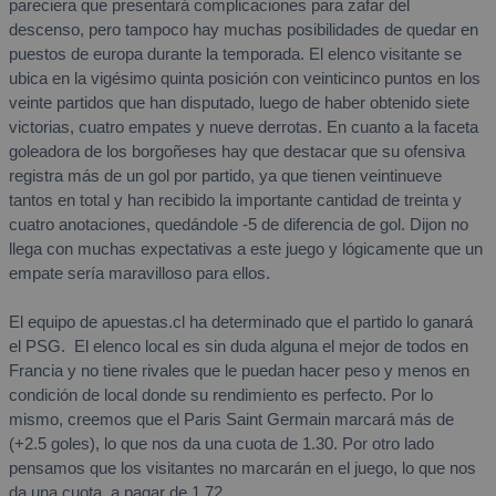
pareciera que presentará complicaciones para zafar del
descenso, pero tampoco hay muchas posibilidades de quedar en
puestos de europa durante la temporada. El elenco visitante se
ubica en la vigésimo quinta posición con veinticinco puntos en los
veinte partidos que han disputado, luego de haber obtenido siete
victorias, cuatro empates y nueve derrotas. En cuanto a la faceta
goleadora de los borgoñeses hay que destacar que su ofensiva
registra más de un gol por partido, ya que tienen veintinueve
tantos en total y han recibido la importante cantidad de treinta y
cuatro anotaciones, quedándole -5 de diferencia de gol. Dijon no
llega con muchas expectativas a este juego y lógicamente que un
empate sería maravilloso para ellos.
El equipo de apuestas.cl ha determinado que el partido lo ganará
el PSG. El elenco local es sin duda alguna el mejor de todos en
Francia y no tiene rivales que le puedan hacer peso y menos en
condición de local donde su rendimiento es perfecto. Por lo
mismo, creemos que el Paris Saint Germain marcará más de
(+2.5 goles), lo que nos da una cuota de 1.30. Por otro lado
pensamos que los visitantes no marcarán en el juego, lo que nos
da una cuota a pagar de 1.72.