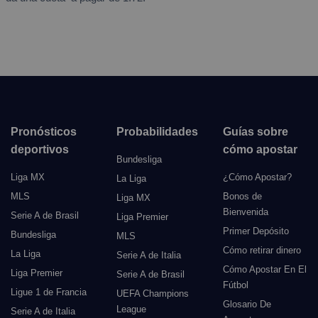
Pronósticos
Probabilidades
Guías sobre
deportivos
cómo apostar
Bundesliga
Liga MX
¿Cómo Apostar?
La Liga
MLS
Bonos de
Liga MX
Bienvenida
Serie A de Brasil
Liga Premier
Primer Depósito
Bundesliga
MLS
Cómo retirar dinero
La Liga
Serie A de Italia
Cómo Apostar En El
Liga Premier
Serie A de Brasil
Fútbol
Ligue 1 de Francia
UEFA Champions
Glosario De
League
Serie A de Italia