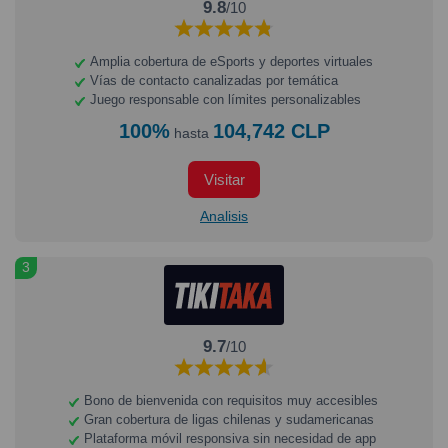
9.8
/10
Amplia cobertura de eSports y deportes virtuales
Vías de contacto canalizadas por temática
Juego responsable con límites personalizables
100%
104,742 CLP
hasta
Visitar
Analisis
3
9.7
/10
Bono de bienvenida con requisitos muy accesibles
Gran cobertura de ligas chilenas y sudamericanas
Plataforma móvil responsiva sin necesidad de app