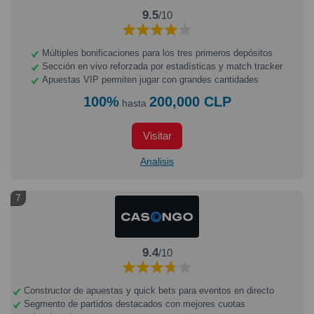
9.5
/10
Múltiples bonificaciones para los tres primeros depósitos
Sección en vivo reforzada por estadísticas y match tracker
Apuestas VIP permiten jugar con grandes cantidades
100%
200,000 CLP
hasta
Visitar
Analisis
7
9.4
/10
Constructor de apuestas y quick bets para eventos en directo
Segmento de partidos destacados con mejores cuotas