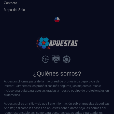
Contacto
Mapa del Sitio
¿Quiénes somos?
Apuestas.cl forma parte de la mayor red de pronósticos deportivos de
internet. Ofrecemos los pronósticos más seguros, las mejores cuotas e
incluso una guía para apostar, gracias a nuestro equipo de profesionales en
sudamérica.
Apuestas.cl es un sitio web que tiene información sobre apuestas deportivas.
Apostar, así como las casas de apuestas deben darse bajo las normas del
juego responsable, así como para personas capacitadas y para adultos.