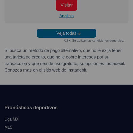
Visitar
Analisis
Veja todas
*18+; Se aplican las condiciones generales.
Si busca un método de pago alternativo, que no le exija tener
una tarjeta de crédito, que no le cobre intereses por su
transacción y que sea de uso gratuíto, su opción es Instadebit.
Conozca mas en el sitio web de Instadebit.
Pronósticos deportivos
Liga MX
MLS