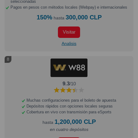
seleccionadas
Pagos en pesos con métodos locales (Webpay) e internacionales
150%
300,000 CLP
hasta
Visitar
Analisis
8
9.3
/10
Muchas configuraciones para el boleto de apuesta
Depósitos rápidos con opciones locales seguras
Cobertura en vivo con transmisión para eSports
1,200,000 CLP
hasta
en cuatro depósitos