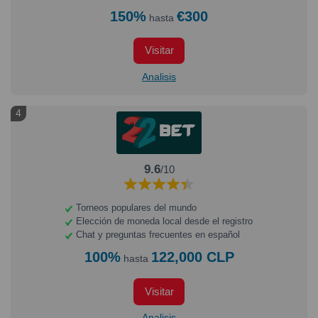
150%
€300
hasta
Visitar
Analisis
4
9.6
/10
Torneos populares del mundo
Elección de moneda local desde el registro
Chat y preguntas frecuentes en español
100%
122,000 CLP
hasta
Visitar
Analisis