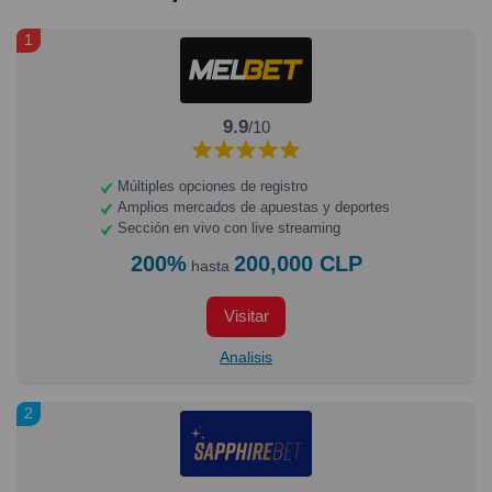
1
9.9
/10
Múltiples opciones de registro
Amplios mercados de apuestas y deportes
Sección en vivo con live streaming
200%
200,000 CLP
hasta
Visitar
Analisis
2