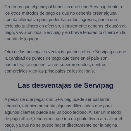
Creemos que el principal beneficio que tiene Servipag frente a
los otros métodos de pago es que no deberás crear alguna
cuenta alternativa para poder hacer los ingresos, por lo que
teniendo tu dinero en efectivo, simplemente generas el cupón de
pago, vas a un local Servipag y en breve tendrás tu dinero en la
cuenta de jugador.
Otra de las principales ventajas que nos ofrece Servipag es que
la cantidad de puntos de pago que tiene en el país son
bastantes, se encuentran en supermercados, centros
comerciales y en las principales calles del país.
Las desventajas de Servipag
A pesar de que pagar con Servipag puede ser bastante
cómodo, también presenta algunas dificultades que para
algunos clientes puede ser un poco tedioso. Al ser un método
de pago offline, tendremos que ir a un punto físico a realizar el
pago, ya que no se puede hacer directamente por la página