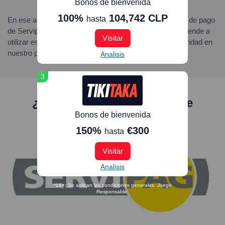
Bonos de bienvenida
100%
104,742 CLP
hasta
En ese análisis, vamos a ver cómo funciona el método de pago
de Servipag en Chile y sus ventajas y desventajas. Aprende a
Visitar
utilizar este sistema que cuenta con una amplia popularidad en
nuestro país.
Analisis
3
¿Cuáles son las ventajas de
Bonos de bienvenida
Servipag?
150%
€300
hasta
Visitar
Analisis
*18+; Se aplican las condiciones generales. Juego
Responsable.