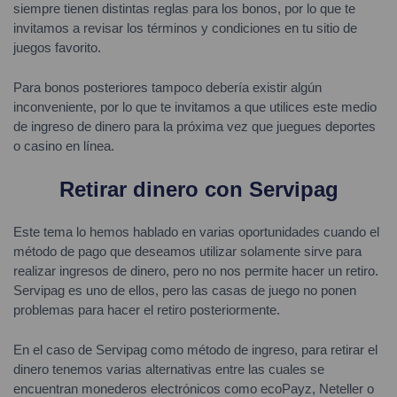
siempre tienen distintas reglas para los bonos, por lo que te
invitamos a revisar los términos y condiciones en tu sitio de
juegos favorito.
Para bonos posteriores tampoco debería existir algún
inconveniente, por lo que te invitamos a que utilices este medio
de ingreso de dinero para la próxima vez que juegues deportes
o casino en línea.
Retirar dinero con Servipag
Este tema lo hemos hablado en varias oportunidades cuando el
método de pago que deseamos utilizar solamente sirve para
realizar ingresos de dinero, pero no nos permite hacer un retiro.
Servipag es uno de ellos, pero las casas de juego no ponen
problemas para hacer el retiro posteriormente.
En el caso de Servipag como método de ingreso, para retirar el
dinero tenemos varias alternativas entre las cuales se
encuentran monederos electrónicos como ecoPayz, Neteller o