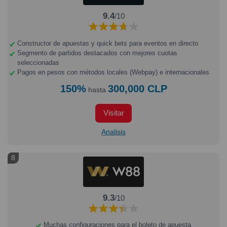
9.4
/10
Constructor de apuestas y quick bets para eventos en directo
Segmento de partidos destacados con mejores cuotas
seleccionadas
Pagos en pesos con métodos locales (Webpay) e internacionales
150%
300,000 CLP
hasta
Visitar
Analisis
8
9.3
/10
Muchas configuraciones para el boleto de apuesta