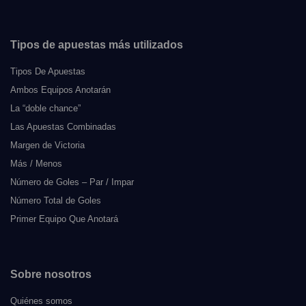
Tipos de apuestas más utilizados
Tipos De Apuestas
Ambos Equipos Anotarán
La “doble chance”
Las Apuestas Combinadas
Margen de Victoria
Más / Menos
Número de Goles – Par / Impar
Número Total de Goles
Primer Equipo Que Anotará
Sobre nosotros
Quiénes somos