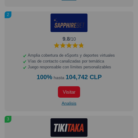
2
9.8
/10
Amplia cobertura de eSports y deportes virtuales
Vías de contacto canalizadas por temática
Juego responsable con límites personalizables
100%
104,742 CLP
hasta
Visitar
Analisis
3