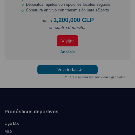
Depósitos rápidos con opciones locales seguras
Cobertura en vivo con transmisión para eSports
1,200,000 CLP
hasta
en cuatro depósitos
Visitar
Analisis
Veja todas
*18+; Se aplican las condiciones generales.
Pronósticos deportivos
Liga MX
MLS