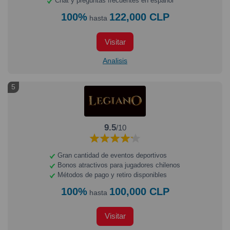
Chat y preguntas frecuentes en español
100%
122,000 CLP
hasta
Visitar
Analisis
5
9.5
/10
Gran cantidad de eventos deportivos
Bonos atractivos para jugadores chilenos
Métodos de pago y retiro disponibles
100%
100,000 CLP
hasta
Visitar