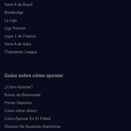
Serie A de Brasil
Bundesliga
La Liga
Liga Premier
Ligue 1 de Francia
Serie A de Italia
Champions League
Guías sobre cómo apostar
¿Cómo Apostar?
Bonos de Bienvenida
Primer Depósito
Cómo retirar dinero
Cómo Apostar En El Fútbol
Glosario De Apuestas Deportivas