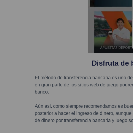
Disfruta de
El método de transferencia bancaria es uno de
en gran parte de los sitios web de juego podr
banco.
Aún así, como siempre recomendamos es bueno 
posterior a hacer el ingreso de dinero, aunqu
de dinero por transferencia bancaria y luego sol