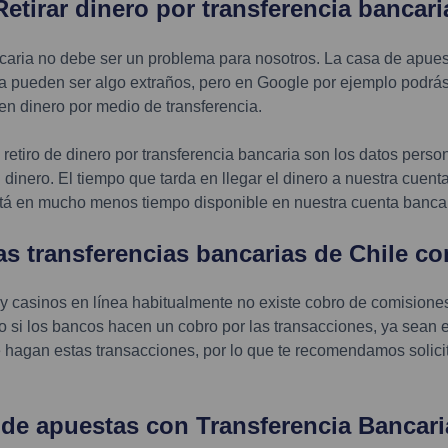
Retirar dinero por transferencia bancari
ancaria no debe ser un problema para nosotros. La casa de apue
a pueden ser algo extraños, pero en Google por ejemplo podrás
en dinero por medio de transferencia.
 retiro de dinero por transferencia bancaria son los datos pers
 dinero. El tiempo que tarda en llegar el dinero a nuestra cuent
stá en mucho menos tiempo disponible en nuestra cuenta bancar
as transferencias bancarias de Chile c
y casinos en línea habitualmente no existe cobro de comisiones
o si los bancos hacen un cobro por las transacciones, ya sean 
hagan estas transacciones, por lo que te recomendamos solicita
de apuestas con Transferencia Bancari