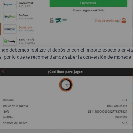
de debemos realizar el depósito con el importe exacto a envia
s, por lo que te recomendamos saber la conversión de moneda (p