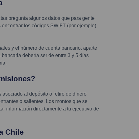
a
stas pregunta algunos datos que para gente
 encontrar los códigos SWIFT (por ejemplo)
onales y el número de cuenta bancario, aparte
a bancaria debería ser de entre 3 y 5 días
ia.
omisiones?
 asociado al depósito o retiro de dinero
entrantes o salientes. Los montos que se
r información directamente a tu ejecutivo de
a Chile