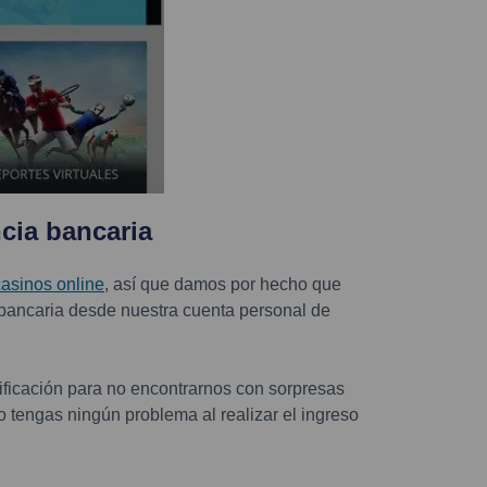
cia bancaria
casinos online
, así que damos por hecho que
 bancaria desde nuestra cuenta personal de
ificación para no encontrarnos con sorpresas
 tengas ningún problema al realizar el ingreso