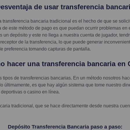
esventaja de usar transferencia bancar
 transferencia bancaria tradicional es el hecho de que se solici
 de este método de pago es que puedan ocurrir problemas en e
s un depósito y este no llega a nuestra cuenta de jugador, tend
 receptor de la transferencia, lo que puede generar inconveni
 de preferencia tomando capturas de pantalla.
 hacer una transferencia bancaria en 
 tipos de transferencias bancarias. En un método nosotros hac
do últimamente, es que hay algún sistema que tome nuestro din
 deportivas o casino en línea.
ncaria tradicional, que se hace directamente desde nuestra cue
Depósito Transferencia Bancaria paso a paso: