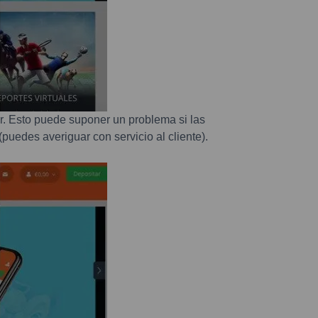
r. Esto puede suponer un problema si las
uedes averiguar con servicio al cliente).