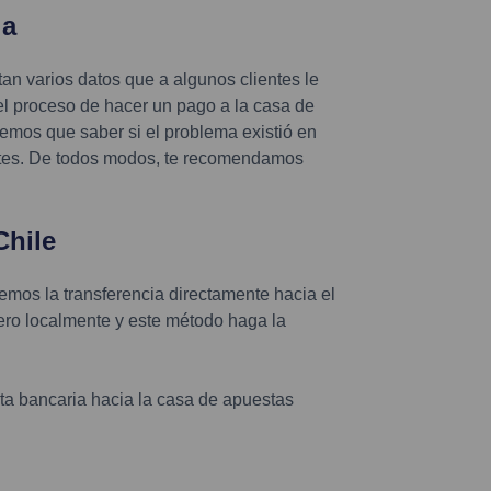
ia
tan varios datos que a algunos clientes le
l proceso de hacer un pago a la casa de
remos que saber si el problema existió en
entes. De todos modos, te recomendamos
Chile
emos la transferencia directamente hacia el
ero localmente y este método haga la
nta bancaria hacia la casa de apuestas