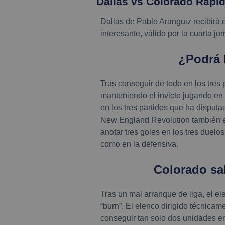
Dallas vs Colorado Rapids
Dallas de Pablo Aranguiz recibirá 
interesante, válido por la cuarta j
¿Podrá 
Tras conseguir de todo en los tres 
manteniendo el invicto jugando en 
en los tres partidos que ha disput
New England Revolution también en
anotar tres goles en los tres duelo
como en la defensiva.
Colorado sal
Tras un mal arranque de liga, el e
“burn”. El elenco dirigido técnica
conseguir tan solo dos unidades e