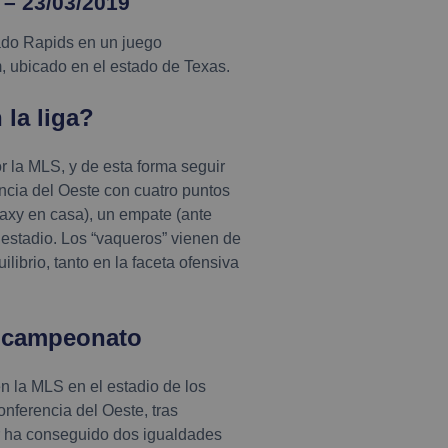
 – 23/03/2019
rado Rapids en un juego
m, ubicado en el estado de Texas.
la liga?
or la MLS, y de esta forma seguir
ncia del Oeste con cuatro puntos
laxy en casa), un empate (ante
estadio. Los “vaqueros” vienen de
librio, tanto en la faceta ofensiva
el campeonato
en la MLS en el estadio de los
nferencia del Oeste, tras
r ha conseguido dos igualdades