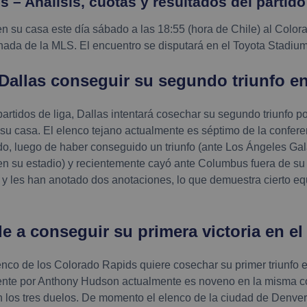
 – Análisis, cuotas y resultados del partido
en su casa este día sábado a las 18:55 (hora de Chile) al Colo
ornada de la MLS. El encuentro se disputará en el Toyota Stadiu
Dallas conseguir su segundo triunfo en 
partidos de liga, Dallas intentará cosechar su segundo triunfo p
su casa. El elenco tejano actualmente es séptimo de la confere
ado, luego de haber conseguido un triunfo (ante Los Ángeles Ga
 su estadio) y recientemente cayó ante Columbus fuera de su 
s y les han anotado dos anotaciones, lo que demuestra cierto equi
e a conseguir su primera victoria en 
lenco de los Colorado Rapids quiere cosechar su primer triunfo 
mente por Anthony Hudson actualmente es noveno en la misma co
n los tres duelos. De momento el elenco de la ciudad de Denve