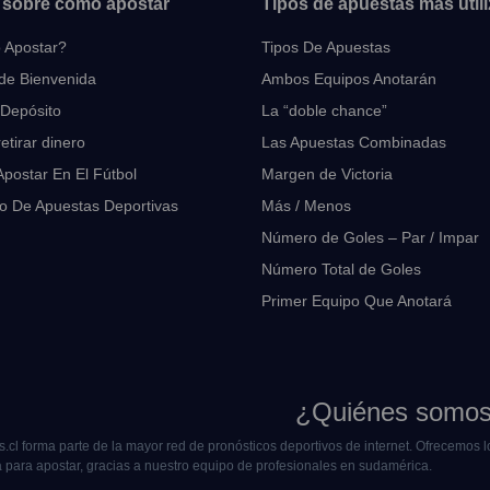
 sobre cómo apostar
Tipos de apuestas más util
Apostar?
Tipos De Apuestas
de Bienvenida
Ambos Equipos Anotarán
 Depósito
La “doble chance”
tirar dinero
Las Apuestas Combinadas
postar En El Fútbol
Margen de Victoria
io De Apuestas Deportivas
Más / Menos
Número de Goles – Par / Impar
Número Total de Goles
Primer Equipo Que Anotará
¿Quiénes somo
.cl forma parte de la mayor red de pronósticos deportivos de internet. Ofrecemos 
 para apostar, gracias a nuestro equipo de profesionales en sudamérica.