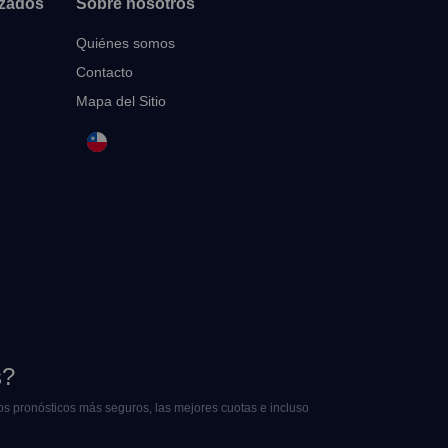
izados
Sobre nosotros
Quiénes somos
Contacto
Mapa del Sitio
s?
los pronósticos más seguros, las mejores cuotas e incluso