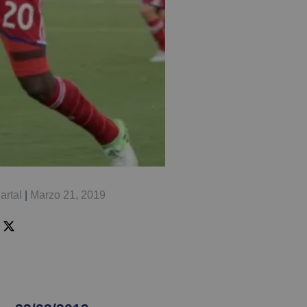
artal
|
Marzo 21, 2019