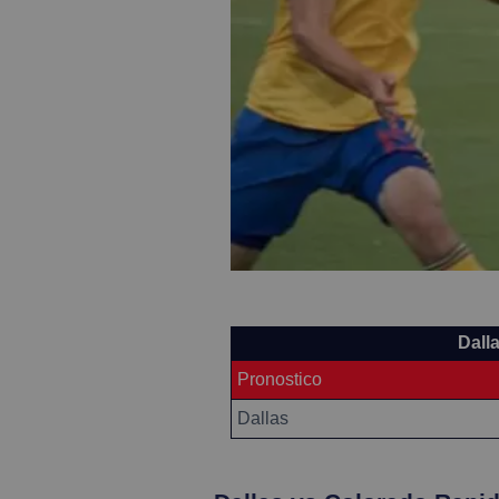
Dall
Pronostico
Dallas