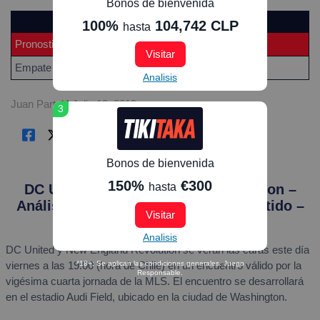
Bonos de bienvenida
DC United vs New England Revolution
100%
104,742 CLP
hasta
Pronostico
Odd
Visitar
Empate
3.75
Analisis
Juan Partal
|
Julio 10, 2019
3
Bonos de bienvenida
150%
€300
hasta
DC United vs New England Revolution –
Análisis, cuotas y resultados del partido –
Visitar
12/07/2019
Analisis
DC United y New England Revolution se verán las caras este día
viernes a las 19:00 (hora de Chile) en un encuentro válido por la
*18+; Se aplican las condiciones generales. Juego
Responsable.
vigésima cuarta jornada de la MLS. El encuentro se desarrollará
en el estadio Audi Field, ubicado en la ciudad de Washington.