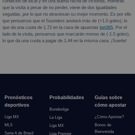
condición de local y en una buena racha de victorias, mientras
que la visita a pesar de no perder, viene de dos igualdades
seguidas, por lo que no atraviesan su mejor momento. Es por ello
que pensamos que el Sounders anotará más de (+1.5 goles), lo
que da una cuota de 1.72 en la casa de apuestas
bet365
. Por el
lado de la visita, pensamos que marcarán menos de (-1.5 goles),
lo que da una cuota a pagar de 1.44 en la misma casa. ¡Suerte!
Pronósticos
Probabilidades
Guías sobre
deportivos
cómo apostar
Bundesliga
Liga MX
¿Cómo Apostar?
La Liga
MLS
Bonos de
Liga MX
Bienvenida
Serie A de Brasil
Liga Premier