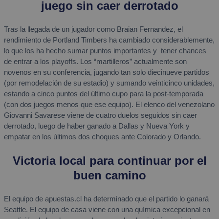
juego sin caer derrotado
Tras la llegada de un jugador como Braian Fernandez, el
rendimiento de Portland Timbers ha cambiado considerablemente,
lo que los ha hecho sumar puntos importantes y tener chances
de entrar a los playoffs. Los “martilleros” actualmente son
novenos en su conferencia, jugando tan solo diecinueve partidos
(por remodelación de su estadio) y sumando veinticinco unidades,
estando a cinco puntos del último cupo para la post-temporada
(con dos juegos menos que ese equipo). El elenco del venezolano
Giovanni Savarese viene de cuatro duelos seguidos sin caer
derrotado, luego de haber ganado a Dallas y Nueva York y
empatar en los últimos dos choques ante Colorado y Orlando.
Victoria local para continuar por el
buen camino
El equipo de apuestas.cl ha determinado que el partido lo ganará
Seattle. El equipo de casa viene con una química excepcional en